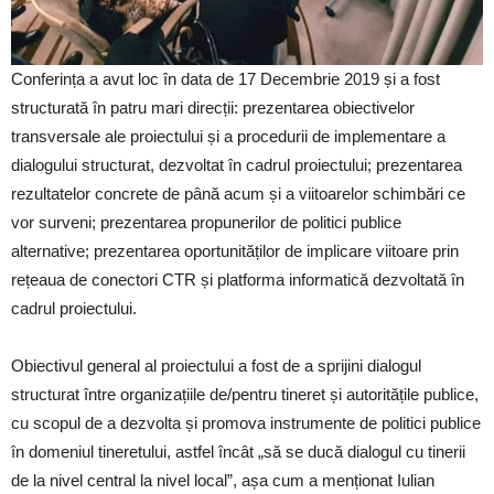
Conferința a avut loc în data de 17 Decembrie 2019 și a fost
structurată în patru mari direcții: prezentarea obiectivelor
transversale ale proiectului și a procedurii de implementare a
dialogului structurat, dezvoltat în cadrul proiectului; prezentarea
rezultatelor concrete de până acum și a viitoarelor schimbări ce
vor surveni; prezentarea propunerilor de politici publice
alternative; prezentarea oportunităților de implicare viitoare prin
rețeaua de conectori CTR și platforma informatică dezvoltată în
cadrul proiectului.
Obiectivul general al proiectului a fost de a sprijini dialogul
structurat între organizațiile de/pentru tineret și autoritățile publice,
cu scopul de a dezvolta și promova instrumente de politici publice
în domeniul tineretului, astfel încât „să se ducă dialogul cu tinerii
de la nivel central la nivel local”, așa cum a menționat Iulian