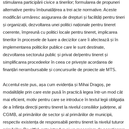
stimularea participării civice a tinerilor; formularea de propuneri
alternative pentru îmbunatățirea a trei acte normative. Aceste
modificări urmăresc asigurarea de drepturi și facilități pentru tineri
și organizații, dezvoltarea unei politici naționale pentru tineret
coerente, împreună cu politici locale pentru tineret, implicarea
tinerilor în procesele de luare a decizilor care îi afectează și în
implementarea politicilor publice care le sunt destinate,
dezvoltarea sectorului public și privat de/pentru tineret și
simplificarea procedeelor în ceea ce privește acordarea de
finanțări nerambursabile și concursurile de proiecte ale MTS.
Accentul este pus, așa cum evidenția și Mihai Dragoș, pe
modalitățile prin care este pusă în practică legea într-un mod cât
mai eficient, motiv pentru care se introduce în textul legii obligația
de a înființa direcții pentru tineret la nivelul consiliilor județene, al
CGMB, al primăriilor de sector și al primăriilor de municipii,
respectiv existența de responsabili pentru tineret la nivelul tuturor