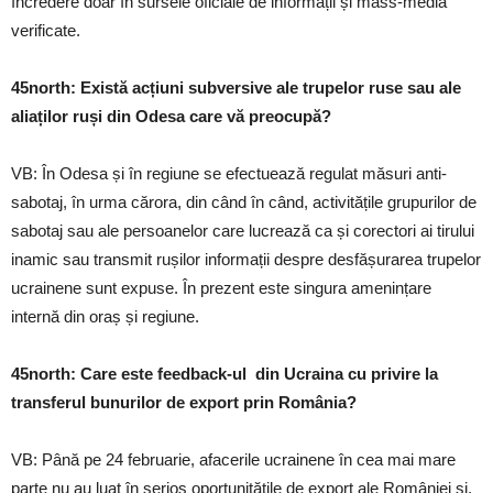
încredere doar în sursele oficiale de informații și mass-media
verificate.
45north: Există acțiuni subversive ale trupelor ruse sau ale
aliaților ruși din Odesa care vă preocupă?
VB: În Odesa și în regiune se efectuează regulat măsuri anti-
sabotaj, în urma cărora, din când în când, activitățile grupurilor de
sabotaj sau ale persoanelor care lucrează ca și corectori ai tirului
inamic sau transmit rușilor informații despre desfășurarea trupelor
ucrainene sunt expuse. În prezent este singura amenințare
internă din oraș și regiune.
45north: Care este feedback-ul din Ucraina cu privire la
transferul bunurilor de export prin România?
VB: Până pe 24 februarie, afacerile ucrainene în cea mai mare
parte nu au luat în serios oportunitățile de export ale României și,