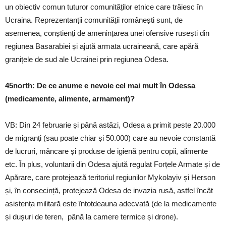
un obiectiv comun tuturor comunităților etnice care trăiesc în
Ucraina. Reprezentanții comunității românești sunt, de
asemenea, conștienți de amenințarea unei ofensive rusești din
regiunea Basarabiei și ajută armata ucraineană, care apără
granițele de sud ale Ucrainei prin regiunea Odesa.
45north: De ce anume e nevoie cel mai mult în Odessa
(medicamente, alimente, armament)?
VB: Din 24 februarie și până astăzi, Odesa a primit peste 20.000
de migranți (sau poate chiar și 50.000) care au nevoie constantă
de lucruri, mâncare și produse de igienă pentru copii, alimente
etc. În plus, voluntarii din Odesa ajută regulat Forțele Armate și de
Apărare, care protejează teritoriul regiunilor Mykolayiv și Herson
și, în consecință, protejează Odesa de invazia rusă, astfel încât
asistența militară este întotdeauna adecvată (de la medicamente
și dușuri de teren, până la camere termice și drone).