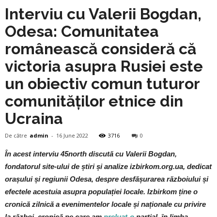
Interviu cu Valerii Bogdan,
Odesa: Comunitatea
românească consideră că
victoria asupra Rusiei este
un obiectiv comun tuturor
comunităților etnice din
Ucraina
De către
admin
-
16 June 2022
3716
0
În acest interviu 45north discută cu Valerii Bogdan,
fondatorul site-ului de știri și analize izbirkom.org.ua, dedicat
orașului și regiunii Odesa, despre desfășurarea războiului și
efectele acestuia asupra populației locale. Izbirkom ține o
cronică zilnică a evenimentelor locale și naționale cu privire
la război, cronică pe care am
preluat-o
parțial, în limba