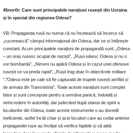
45north: Care sunt principalele narațiuni rusești din Ucraina
și în special din regiunea Odesa?
VB: Propaganda rusă nu numai că nu încetează să încerce să
„cucerească” câmpul informațional din Odesa, dar se și întărește
constant. Acum principalele narațiuni de propagandă sunt: ​​„Odesa
– un oraș rusesc ocupat de naziști”, „Rușii iubesc Odesa și nu o
vor bombarda”, „Nimeni nu apără Odesa și în cazul unei ofensive
rusești se va preda rapid”, „Rușii trag doar în obiectivele militare
“,”Odesa este pe cale să fie capturată de trupele rusești amfibii și
de armata din Transnistria”. Toate aceste narațiuni sunt complet
false și sunt concepute pentru a semăna panică, îndoială și
neîncredere în autorități, dar judecând după starea de spirit a
locuitorilor din Odesa, toate aceste instrumente s-au dovedit
ineficiente, astfel încât chiar și acei locuitori care au cedat anterior
propagandei ruse au învățat să verifice faptele și să aibă