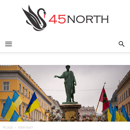
45north
Acasă
Interviuri