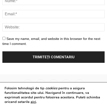
Save my name, email, and website in this browser for the next
time I comment.
Folosim tehnologii de tip
cookies
pentru a asigura
functionalitatea site-ului. Navigand în continuare, va
exprimati acordul pentru folosirea acestora. Puteti schimba
Surse Primare
Analize
Interviuri
Video
oricand setarile
aici
.
Rapoarte epidemiologice
Despre noi
Confidențialitate