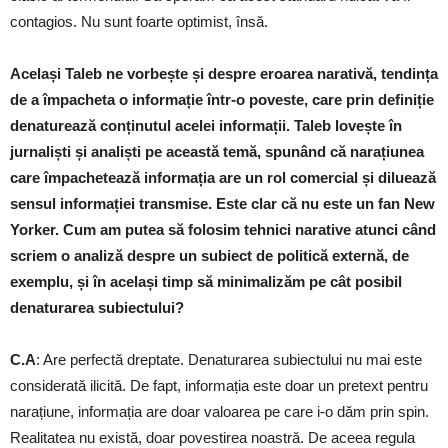
contagios. Nu sunt foarte optimist, însă.
Același Taleb ne vorbește și despre eroarea narativă, tendința
de a împacheta o informație într-o poveste, care prin definiție
denaturează conținutul acelei informații. Taleb lovește în
jurnaliști și analiști pe această temă, spunând că narațiunea
care împachetează informația are un rol comercial și diluează
sensul informației transmise. Este clar că nu este un fan New
Yorker. Cum am putea să folosim tehnici narative atunci când
scriem o analiză despre un subiect de politică externă, de
exemplu, și în același timp să minimalizăm pe cât posibil
denaturarea subiectului?
C.A
: Are perfectă dreptate. Denaturarea subiectului nu mai este
considerată ilicită. De fapt, informația este doar un pretext pentru
narațiune, informația are doar valoarea pe care i-o dăm prin spin.
Realitatea nu există, doar povestirea noastră. De aceea regula