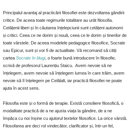
Principalul avantaj al practicării filosofiei este dezvoltarea gândirii
critice. De aceea toate regimurile totalitare au urât filosofia.
Cetățenii liberi și în căutarea înțelepciunii sunt cetățeni autonomi
și critici. Ceea ce ne dorim și nouă, ceea ce le dorim și tinerilor de
toate vârstele. De aceea modelele pedagogice filosofice, Socrate
sau Epicur, sunt și vor fi de actualitate. Vă recomand să citiți
cartea
Socrate în blugi
, o foarte bună introducere în filosofie,
scrisă de profesorul Laurențiu Staicu. Avem nevoie să ne
înțelegem, avem nevoie să înțelegem lumea în care trăim, avem
nevoie să îl înțelegem pe Celălalt, iar practică filosofiei ne poate
ajuta în acest sens.
Filosofia este și o formă de terapie. Există consiliere filosofică, o
modalitate practică de a ne ajusta viața la gândire, de a ne
împăca cu noi înșine cu ajutorul textelor filosofice. La orice vârstă.
Filosofarea are deci rol vindecător, clarificator și, într-un fel,