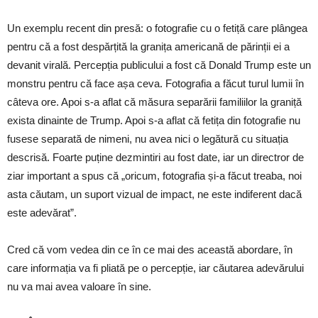
Un exemplu recent din presă: o fotografie cu o fetiță care plângea
pentru că a fost despărțită la granița americană de părinții ei a
devanit virală. Percepția publicului a fost că Donald Trump este un
monstru pentru că face așa ceva. Fotografia a făcut turul lumii în
câteva ore. Apoi s-a aflat că măsura separării familiilor la graniță
exista dinainte de Trump. Apoi s-a aflat că fetița din fotografie nu
fusese separată de nimeni, nu avea nici o legătură cu situația
descrisă. Foarte puține dezmintiri au fost date, iar un directror de
ziar important a spus că „oricum, fotografia și-a făcut treaba, noi
asta căutam, un suport vizual de impact, ne este indiferent dacă
este adevărat”.
Cred că vom vedea din ce în ce mai des această abordare, în
care informația va fi pliată pe o percepție, iar căutarea adevărului
nu va mai avea valoare în sine.