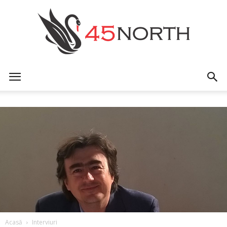
45north
Acasă
Interviuri