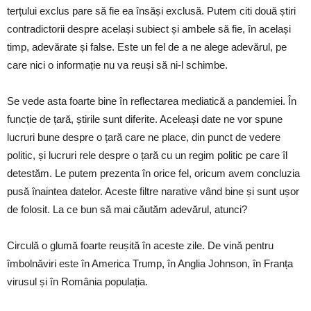
terțului exclus pare să fie ea însăși exclusă. Putem citi două știri
contradictorii despre același subiect și ambele să fie, în același
timp, adevărate și false. Este un fel de a ne alege adevărul, pe
care nici o informație nu va reuși să ni-l schimbe.
Se vede asta foarte bine în reflectarea mediatică a pandemiei. În
funcție de țară, știrile sunt diferite. Aceleași date ne vor spune
lucruri bune despre o țară care ne place, din punct de vedere
politic, și lucruri rele despre o țară cu un regim politic pe care îl
detestăm. Le putem prezenta în orice fel, oricum avem concluzia
pusă înaintea datelor. Aceste filtre narative vând bine și sunt ușor
de folosit. La ce bun să mai căutăm adevărul, atunci?
Circulă o glumă foarte reușită în aceste zile. De vină pentru
îmbolnăviri este în America Trump, în Anglia Johnson, în Franța
virusul și în România populația.