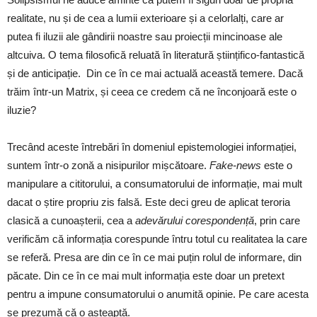
realitate, nu și de cea a lumii exterioare și a celorlalți, care ar
putea fi iluzii ale gândirii noastre sau proiecții mincinoase ale
altcuiva. O tema filosofică reluată în literatură științifico-fantastică
și de anticipație. Din ce în ce mai actuală această temere. Dacă
trăim într-un Matrix, și ceea ce credem că ne înconjoară este o
iluzie?
Trecând aceste întrebări în domeniul epistemologiei informației,
suntem într-o zonă a nisipurilor mișcătoare.
Fake-news
este o
manipulare a cititorului, a consumatorului de informație, mai mult
dacat o știre propriu zis falsă. Este deci greu de aplicat teroria
clasică a cunoașterii, cea a
adevărului corespondență
, prin care
verificăm că informația corespunde întru totul cu realitatea la care
se referă. Presa are din ce în ce mai puțin rolul de informare, din
păcate. Din ce în ce mai mult informația este doar un pretext
pentru a impune consumatorului o anumită opinie. Pe care acesta
se prezumă că o așteaptă.