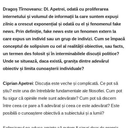
Dragoș Tîrnoveanu: Dl. Apetrei, odată cu proliferarea
internetului și volumul de informații la care suntem expuși
zilnic a crescut exponențial și odată cu el și fenomenul fake
news. Prin definiție, fake news este un fenomen extern la
care expus un individ sau un grup de indivizi. Cum se împacă
conceptul de solipsism cu cel al realității obiective, sau facts,
un termen des folosit și în interminabilele discuții politice?
Unde se situează, daca există, granița dintre adevărul
obiectiv și limita cunoașterii individuale?
Ciprian Apetrei
: Discuția este veche și complicată. Ce pot să
știu? este una din întrebările fundamentale ale filosofiei. Cum pot
fiu sigur că opiniile mele sunt adevărate? Cum pot să discern
între ceea ce pare a fi adevărat și ceea ce este adevărat? Este
posibilă o cunoaștere obiectivă a subiectului și a lumii?
Solipsismul ne aduce aminte că putem fi siguri doar de propria