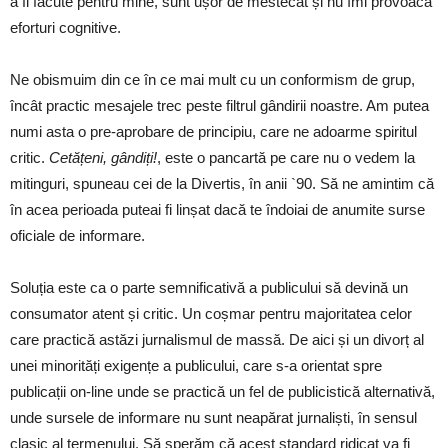
a fi făcute pentru mine, sunt ușor de mestecat și nu îmi provoacă
eforturi cognitive.
Ne obismuim din ce în ce mai mult cu un conformism de grup,
încât practic mesajele trec peste filtrul gândirii noastre. Am putea
numi asta o pre-aprobare de principiu, care ne adoarme spiritul
critic.
Cetățeni, gândiți!
, este o pancartă pe care nu o vedem la
mitinguri, spuneau cei de la Divertis, în anii `90. Să ne amintim că
în acea perioada puteai fi linșat dacă te îndoiai de anumite surse
oficiale de informare.
Soluția este ca o parte semnificativă a publicului să devină un
consumator atent și critic. Un coșmar pentru majoritatea celor
care practică astăzi jurnalismul de massă. De aici și un divorț al
unei minorități exigențe a publicului, care s-a orientat spre
publicații on-line unde se practică un fel de publicistică alternativă,
unde sursele de informare nu sunt neapărat jurnaliști, în sensul
clasic al termenului. Să sperăm că acest standard ridicat va fi