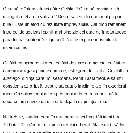
Cum să te întorci atunci către Celălalt? Cum să consideri că
dialogul cu el are o valoare? De ce să ieși din confortul propriei
bule? Este un efort cu rezultate imprevizibile. Cât timp rămânem
între cei de aceleași opinii, mai bine zic cei care ne împărtășesc
paradigma, suntem în siguranță. Nu ne expunem riscului de
incertitudine.
Celălat ca aproape al meu, celălat de care am nevoie, celălat cu
care îmi voi găsi puncte comune, este greu de căutat. Celălalt ca
alter ego
, o ființă care îmi seamănă. Pentru asta trebuie să îmi
conștientizez o lipsă, trebuie să caut o împlinire a ei în exteriorul
meu. Ori solipsismul de grup tocmai asta mi-a promis, că tot
ceea ce am nevoie să știu este deja la dispoziția mea.
Ne trebuie, așadar, curaj în asumarea unei fragilități identitare.
Trebuie să intrăm în rolul prizonierului eliberat. Mai exact, să fim
un prizonier care se eliberează singur. Iar pentru asta trebuie ca