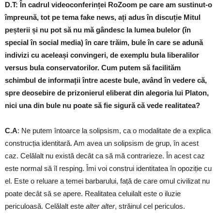
D.T: În cadrul videoconferinței RoZoom pe care am sustinut-o
împreună, tot pe tema fake news, ați adus în discuție Mitul
peșterii și nu pot să nu mă gândesc la lumea bulelor (în
special în social media) în care trăim, bule în care se adună
indivizi cu aceleași convingeri, de exemplu bula liberalilor
versus bula conservatorilor. Cum putem să facilităm
schimbul de informații între aceste bule, având în vedere că,
spre deosebire de prizonierul eliberat din alegoria lui Platon,
nici una din bule nu poate să fie sigură că vede realitatea?
C.A
: Ne putem întoarce la solipsism, ca o modalitate de a explica
construcția identitară. Am avea un solipsism de grup, în acest
caz. Celălalt nu există decât ca să mă contrarieze. În acest caz
este normal să îl resping. Îmi voi construi identitatea în opoziție cu
el. Este o reluare a temei barbarului, față de care omul civilizat nu
poate decât să se apere. Realitatea celuilalt este o iluzie
periculoasă. Celălalt este
alter alter
, străinul cel periculos.