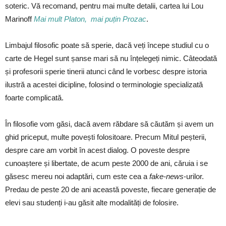
soteric. Vă recomand, pentru mai multe detalii, cartea lui Lou
Marinoff
Mai mult Platon, mai puțin Prozac
.
Limbajul filosofic poate să sperie, dacă veți începe studiul cu o
carte de Hegel sunt șanse mari să nu înțelegeți nimic. Câteodată
și profesorii sperie tinerii atunci când le vorbesc despre istoria
ilustră a acestei dicipline, folosind o terminologie specializată
foarte complicată.
În filosofie vom găsi, dacă avem răbdare să căutăm și avem un
ghid priceput, multe povești folositoare. Precum Mitul peșterii,
despre care am vorbit în acest dialog. O poveste despre
cunoaștere și libertate, de acum peste 2000 de ani, căruia i se
găsesc mereu noi adaptări, cum este cea a
fake-news
-urilor.
Predau de peste 20 de ani această poveste, fiecare generație de
elevi sau studenți i-au găsit alte modalități de folosire.