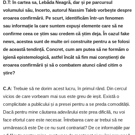
D.T: În cartea sa, Lebăda Neagră, dar și pe parcursul
volumului său, Incerto, autorul Nassim Taleb vorbește despre
eroarea confirmării. Pe scurt, identificăm într-un fenomen
sau informație la care suntem expuși elemente care să ne
confirme ceea ce știm sau credem că știm deja. În cazul fake
news, acestea sunt de multe ori construite pentru a se folosi
de această tendință. Concret, cum am putea să ne formăm o
igienă epistemologică, astfel încât să fim mai conștienți de
eroarea confirmării și să o combatem atunci când citim o
știre?
C.A
: Trebuie să ne dorim acest lucru, în primul rând. Din cercul
vicios de care vorbeam mai sus este greu de ieșit. Există o
complicitate a publicului și a presei pentru a se preda comodității.
Dacă pentru mine căutarea adevărului este prea dificilă, nu voi
face efortul care este necesar. Întrebarea care ar trebui să ne
urmărească este De ce nu sunt contrariat? De ce informațiile par