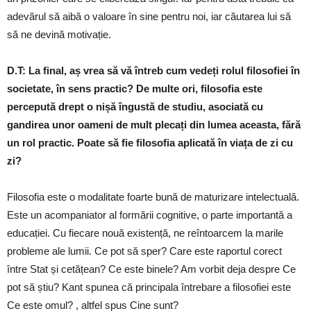
adevărul să aibă o valoare în sine pentru noi, iar căutarea lui să
să ne devină motivație.
D.T: La final, aș vrea să vă întreb cum vedeți rolul filosofiei în
societate, în sens practic? De multe ori, filosofia este
percepută drept o nișă îngustă de studiu, asociată cu
gandirea unor oameni de mult plecați din lumea aceasta, fără
un rol practic. Poate să fie filosofia aplicată în viața de zi cu
zi?
Filosofia este o modalitate foarte bună de maturizare intelectuală.
Este un acompaniator al formării cognitive, o parte importantă a
educației. Cu fiecare nouă existență, ne reîntoarcem la marile
probleme ale lumii. Ce pot să sper? Care este raportul corect
între Stat și cetățean? Ce este binele? Am vorbit deja despre Ce
pot să știu? Kant spunea că principala întrebare a filosofiei este
Ce este omul? , altfel spus Cine sunt?