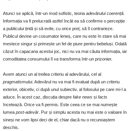
Atunci se aplică, într-un mod sofistic, teoria
adevărului coerență
.
Informația va fi prelucrată astfel încât ea să confirme o percepție
a publicului țintă și să evite, cu orice preț, să îl contrarieze.
Publicul devine un cosumator leneș, care nu este în stare să mai
mestece singur și primește un fel de piure pentru bebeluși. Odată
căzut în capacana acestui joc, nici nu va mai căuta informația, iar
comoditatea consumului îl va transforma într-un prizonier.
Avem atunci un al treilea criteriu al adevărului, cel al
pragmatismului
. Adevărul nu va mai fi evaluat după un criteriu
exterior, obicetiv, ci după unul subiectiv, al folosului pe care mi-l a
aduce. În acest caz, discuția despre
fake news
și
facts
încetează. Orice va fi permis. Este ceea ce se mai numește
lumea
post-adevăr
. Pur și simplu acesta nu mai este o valoare în
sineși ne vom lipsi deci de el, chiar dacă nu o recunoaștem
deschis.