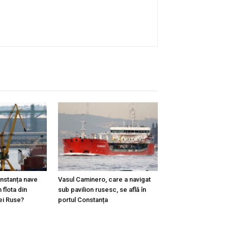
onstanța nave
Vasul Caminero, care a navigat
 flota din
sub pavilion rusesc, se află în
ei Ruse?
portul Constanța