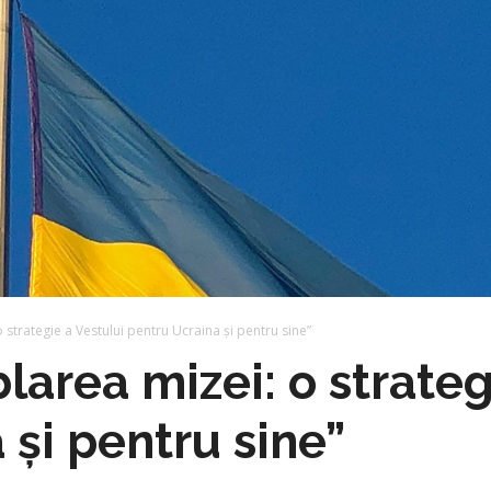
 strategie a Vestului pentru Ucraina și pentru sine”
larea mizei: o strateg
 și pentru sine”