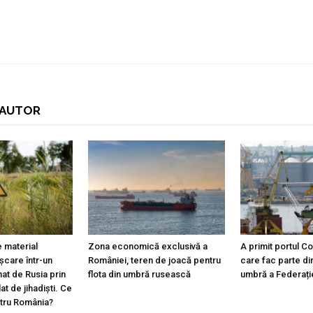
I AUTOR
 material
Zona economică exclusivă a
A primit portul C
ișcare într-un
României, teren de joacă pentru
care fac parte din
at de Rusia prin
flota din umbră rusească
umbră a Federați
lat de jihadiști. Ce
ntru România?