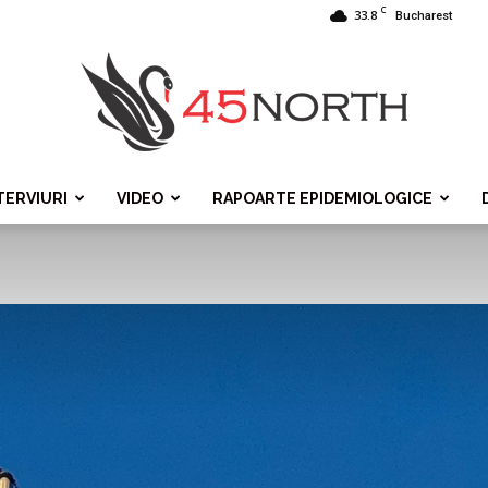
C
33.8
Bucharest
TERVIURI
VIDEO
RAPOARTE EPIDEMIOLOGICE
45north