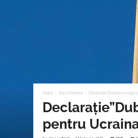
Acasă
Surse Primare
Declarație”Dublarea mizei: o
Declarație”Dub
pentru Ucraina