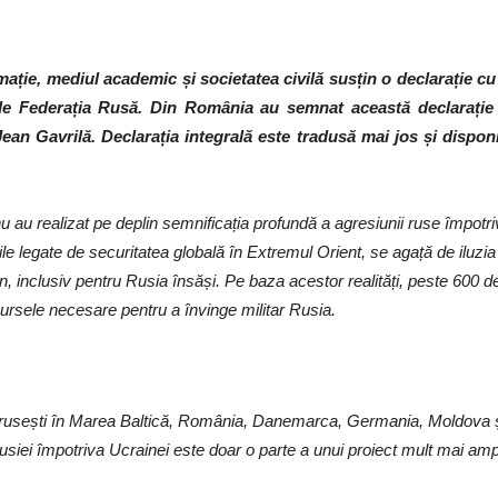
mație, mediul academic și societatea civilă susțin o declarație cu
și de Federația Rusă. Din România au semnat această declaraț
ean Gavrilă. Declarația integrală este tradusă mai jos și dispon
u au realizat pe deplin semnificația profundă a agresiunii ruse împotriv
le legate de securitatea globală în Extremul Orient, se agață de iluzia
n, inclusiv pentru Rusia însăși. Pe baza acestor realități, peste 600 
sursele necesare pentru a învinge militar Rusia.
hibride rusești în Marea Baltică, România, Danemarca, Germania, Moldov
usiei împotriva Ucrainei este doar o parte a unui proiect mult mai am