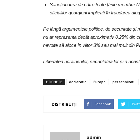
Sancționarea de către toate țările membre NATO
oficialilor georgieni implicați în fraudarea ale
Pe lângă argumentele politice, de securitate și 
nu ar reprezenta decât aproximativ 0,25% din ch
nevoite să aloce în viitor 3% sau mai mult din PIB
Libertatea ucrainenilor, securitatea lor și a noa
ETICHETE
declaratie
Europa
personalitati
DISTRIBUIȚI
Facebook
Twitt
admin