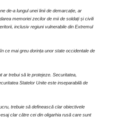
ne de-a lungul unei linii de demarcație, ar
area memoriei zecilor de mii de soldați și civili
itorii, inclusiv regiuni vulnerabile din Extremul
în ce mai greu dorința unor state occidentale de
t ar trebui să le protejeze. Securitatea,
securitatea Statelor Unite este inseparabilă de
ucru, trebuie să definească clar obiectivele
esaj clar către cei din oligarhia rusă care sunt