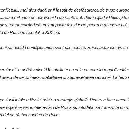
onflictului, mai ales dacă ar fi însoțit de desfășurarea de trupe europe
rea a milioane de ucraineni la servitute sub dominația lui Putin și trăd
los, demonstrând că un stat poate folosi forța pentru a-și anexa noi ter
ă de Rusia în secolul al XIX-lea.
ebui să decidă condițiile unei eventuale păci cu Rusia ascunde din ce 
crainenii le apără coincid în totalitate cu cele pe care întregul Occiden
 direct de securitatea, stabilitatea și supraviețuirea Ucrainei. La fel, 
iunii totale a Rusiei printr-o strategie globală. Pentru a face acest l
amenințării reprezentate astăzi de Rusia și, totodată, să transmită un m
rtidul de război condus de Putin.