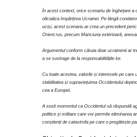
În acest context, orice scenariu de înghețare a c
oficializa împărțirea Ucrainei. Pe lângă condamna
uciși, acest scenariu ar crea un precedent pericu
Orient rus, precum Manciuria exterioară, anexat
Argumentul conform căruia doar ucrainenii ar tr
a se sustrage de la responsabilitățile lor.
Cu toate acestea, valorile și interesele pe care u
stabilitatea și supraviețuirea Occidentului depind
cea a Europei.
A sosit momentul ca Occidentul să răspundă agres
politice și militare care vor permite eliminarea 
conștienți de catastrofa pe care o pregătește pa