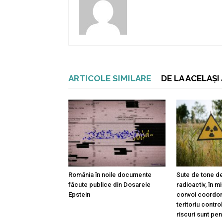
ARTICOLE SIMILARE
DE LA ACELAȘ
România în noile documente
Sute de tone de
făcute publice din Dosarele
radioactiv, în m
Epstein
convoi coordon
teritoriu contro
riscuri sunt pe