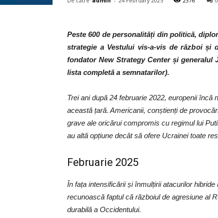
De către
admin
-
24 February 2025
2376
0
Peste 600 de personalități din politică, diplo
strategie a Vestului vis-a-vis de război 
fondator New Strategy Center și generalul J
lista completă a semnatarilor).
Trei ani după 24 februarie 2022, europenii încă n
această țară. Americanii, conștienți de provocări
grave ale oricărui compromis cu regimul lui Puti
au altă opțiune decât să ofere Ucrainei toate re
Februarie 2025
În fața intensificării și înmulțirii atacurilor 
recunoască faptul că războiul de agresiune al R
durabilă a Occidentului.