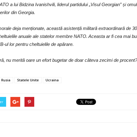
 a lui Bidzina Ivanishvili, liderul partidului „Visul Georgian” și omul
gerilor din Georgia.
morale deja menționate, această asistență militară extraordinară de 3
eltuielile anuale ale statelor membre NATO. Aceasta ar fi cea mai bun
-ul lor pentru cheltuielile de apărare.
stră, nu merită oare un efort bugetar de doar câteva zecimi de procent
Rusia
Statele Unite
Ucraina
er