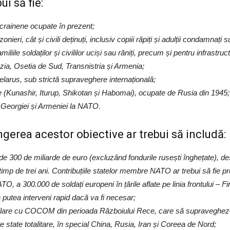
i să fie:
 ucrainene ocupate în prezent;
zonieri, cât și civili deținuți, inclusiv copiii răpiți și adulții condamnați
liile soldaților și civililor uciși sau răniți, precum și pentru infrastruc
azia, Osetia de Sud, Transnistria și Armenia;
elarus, sub strictă supraveghere internațională;
e (Kunashir, Iturup, Shikotan și Habomai), ocupate de Rusia din 1945;
 Georgiei și Armeniei la NATO.
gerea acestor obiective ar trebui să includă:
e 300 de miliarde de euro (excluzând fondurile rusești înghețate), de
imp de trei ani. Contribuțiile statelor membre NATO ar trebui să fie pro
300.000 de soldați europeni în țările aflate pe linia frontului – Finl
putea interveni rapid dacă va fi necesar;
ilare cu COCOM din perioada Războiului Rece, care să supravegheze 
e state totalitare, în special China, Rusia, Iran și Coreea de Nord;