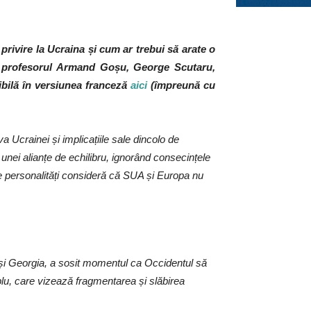
 privire la Ucraina și cum ar trebui să arate o
ie profesorul Armand Goșu, George Scutaru,
ibilă în versiunea franceză
aici
(împreună cu
a Ucrainei și implicațiile sale dincolo de
 unei alianțe de echilibru, ignorând consecințele
de personalități consideră că SUA și Europa nu
a și Georgia, a sosit momentul ca Occidentul să
plu, care vizează fragmentarea și slăbirea