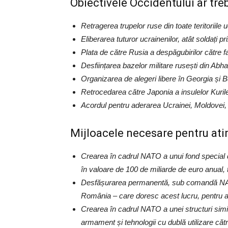
Obiectivele Occidentului ar trebu
Retragerea trupelor ruse din toate teritoriile
Eliberarea tuturor ucrainenilor, atât soldați pri
Plata de către Rusia a despăgubirilor către fami
Desființarea bazelor militare rusești din Abh
Organizarea de alegeri libere în Georgia și B
Retrocedarea către Japonia a insulelor Kuril
Acordul pentru aderarea Ucrainei, Moldovei,
Mijloacele necesare pentru atin
Crearea în cadrul NATO a unui fond special d
în valoare de 100 de miliarde de euro anual, t
Desfășurarea permanentă, sub comandă NATO, a 
România – care doresc acest lucru, pentru a 
Crearea în cadrul NATO a unei structuri sim
armament și tehnologii cu dublă utilizare cătr