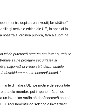
ene pentru depistarea investițiilor străine într-
ile și activele critice ale UE, în special în
ea noastră și ordinea publică, fără a submina
a fel de puternică precum am intrat-o, trebuie
 trebuie să ne protejăm securitatea și
nă și națională și vreau să îndemn statele
stă deschidere nu este necondiționată. ”
in țările din afara UE, pe motive de securitate
mare, statele membre pot impune măsuri de
ica un investitor străin să dobândească sau să
Cu regulamentul de selecție a investițiilor