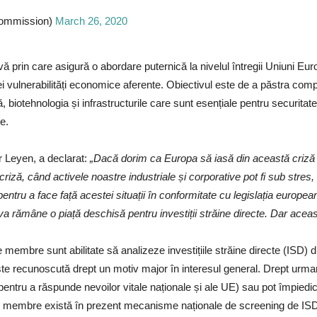
mmission)
March 26, 2020
 prin care asigură o abordare puternică la nivelul întregii Uniuni Europ
 vulnerabilități economice aferente. Obiectivul este de a păstra compani
iotehnologia și infrastructurile care sunt esențiale pentru securitat
e.
 Leyen, a declarat:
„Dacă dorim ca Europa să iasă din această criză l
iză, când activele noastre industriale și corporative pot fi sub stres,
ru a face față acestei situații în conformitate cu legislația europea
a rămâne o piață deschisă pentru investiții străine directe. Dar acea
membre sunt abilitate să analizeze investițiile străine directe (ISD) d
 este recunoscută drept un motiv major în interesul general. Drept ur
pentru a răspunde nevoilor vitale naționale și ale UE) sau pot împied
te membre există în prezent mecanisme naționale de screening de ISD. 