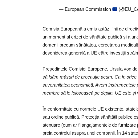
— European Commission
(@EU_Co
Comisia Europeană a emis astăzi linii de directivă
un moment al crizei de sănătate publică și a unei
domenii precum sănătatea, cercetarea medicală, b
deschiderea generală a UE către investiții străin
Președintele Comisiei Europene, Ursula von der
să luăm măsuri de precauție acum. Ca în orice cr
suveranitatea economică. Avem instrumentele pent
membre să le folosească pe deplin. UE este și v
În conformitate cu normele UE existente, statele 
sau ordine publică. Protecția sănătății publice
atenuare (cum ar fi angajamentele de furnizare 
preia controlul asupra unei companii. În 14 sta