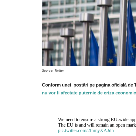
Source: Twitter
Conform unei postări pe pagina oficială de T
nu vor fi afectate puternic de criza economi
We need to ensure a strong EU-wide appr
The EU is and will remain an open marke
pic.twitter.com/2IhmyXAJdh