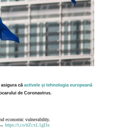
e asigura că
activele și tehnologia europeană
focarului de Coronavirus.
and economic vulnerability.
l →
https://t.co/tiZcxL1gDa