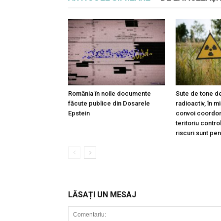
România în noile documente
Sute de tone de
făcute publice din Dosarele
radioactiv, în m
Epstein
convoi coordon
teritoriu contro
riscuri sunt pe
LĂSAȚI UN MESAJ