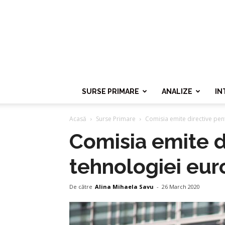
SURSE PRIMARE
ANALIZE
IN
Acasă
Surse Primare
Comisia emite directive pent
Comisia emite di
tehnologiei eur
De către
Alina Mihaela Savu
-
26 March 2020