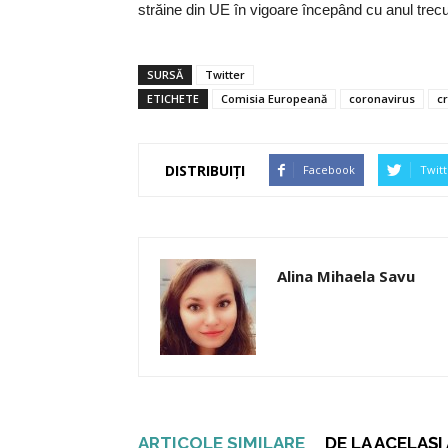
străine din UE în vigoare începând cu anul trecut
SURSĂ
Twitter
ETICHETE
Comisia Europeană
coronavirus
c
DISTRIBUIȚI
Facebook
Twitt
Alina Mihaela Savu
ARTICOLE SIMILARE
DE LA ACELAȘ