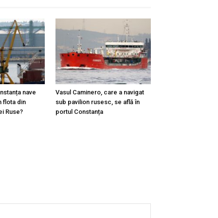
onstanța nave
Vasul Caminero, care a navigat
 flota din
sub pavilion rusesc, se află în
ei Ruse?
portul Constanța