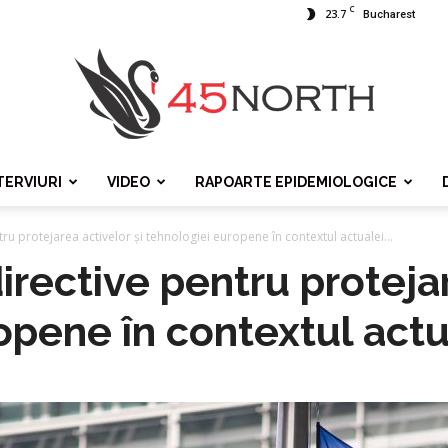
C
23.7
Bucharest
TERVIURI
VIDEO
RAPOARTE EPIDEMIOLOGICE
45north
ru protejarea activelor și tehnologiei europene în contextul actualei...
rective pentru protejar
opene în contextul actu