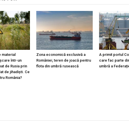
 material
Zona economică exclusivă a
A primit portul C
ișcare într-un
României, teren de joacă pentru
care fac parte din
at de Rusia prin
flota din umbră rusească
umbră a Federați
lat de jihadiști. Ce
ntru România?