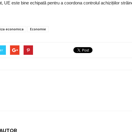
, UE este bine echipată pentru a coordona controlul achizițiilor străin
riza economica
Economie
er
I AUTOR