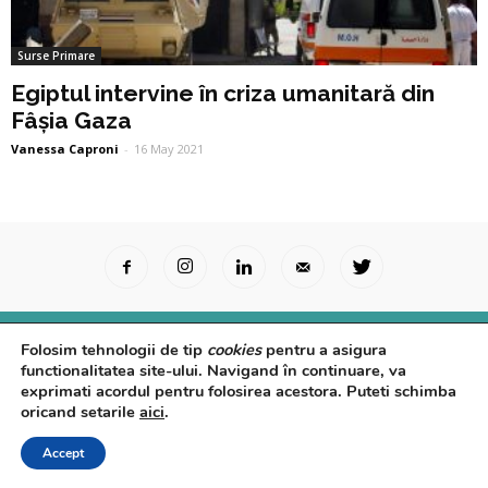
Surse Primare
Egiptul intervine în criza umanitară din
Fâșia Gaza
Vanessa Caproni
-
16 May 2021
Surse Primare
Analize
Interviuri
Video
Folosim tehnologii de tip
cookies
pentru a asigura
Rapoarte epidemiologice
Despre noi
Confidențialitate
functionalitatea site-ului. Navigand în continuare, va
exprimati acordul pentru folosirea acestora. Puteti schimba
© Powered by
Control F5
oricand setarile
aici
.
Accept