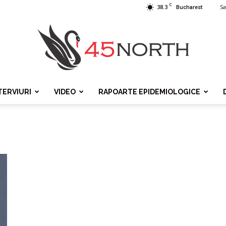
C
38.3
Sa
Bucharest
TERVIURI
VIDEO
RAPOARTE EPIDEMIOLOGICE
45north