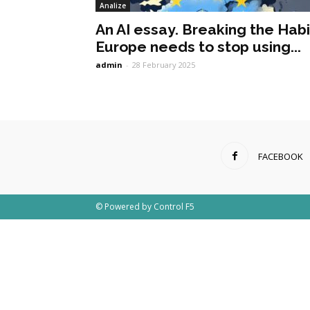
Analize
An AI essay. Breaking the Habi
Europe needs to stop using...
admin
-
28 February 2025
FACEBOOK
© Powered by
Control F5