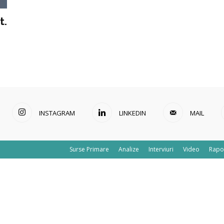
t.
INSTAGRAM
LINKEDIN
MAIL
Surse Primare
Analize
Interviuri
Video
Rapo