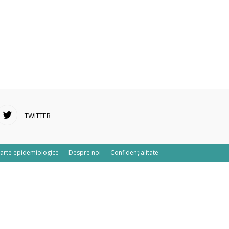
TWITTER
arte epidemiologice
Despre noi
Confidențialitate