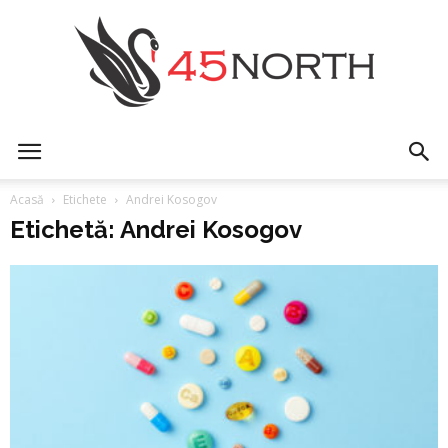
45north
Acasă
Etichete
Andrei Kosogov
Etichetă: Andrei Kosogov