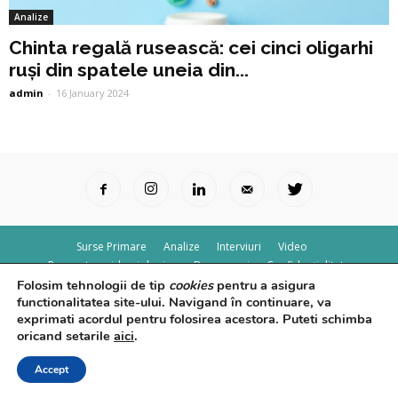
Analize
Chinta regală rusească: cei cinci oligarhi
ruși din spatele uneia din...
admin
-
16 January 2024
Surse Primare
Analize
Interviuri
Video
Rapoarte epidemiologice
Despre noi
Confidențialitate
Folosim tehnologii de tip
cookies
pentru a asigura
© Powered by
Control F5
functionalitatea site-ului. Navigand în continuare, va
exprimati acordul pentru folosirea acestora. Puteti schimba
oricand setarile
aici
.
Accept