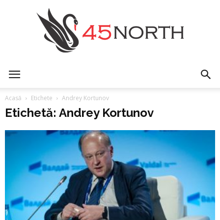
45north
Acasă
Etichete
Andrey Kortunov
Etichetă: Andrey Kortunov