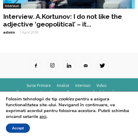
Interviuri
Interview. A.Kortunov: I do not like the
adjective ‘geopolitical’ – it...
admin
-
1 April 2018
Surse Primare
Analize
Interviuri
Video
Rapoarte epidemiologice
Despre noi
Confidențialitate
Folosim tehnologii de tip
cookies
pentru a asigura
© Powered by
Control F5
functionalitatea site-ului. Navigand în continuare, va
exprimati acordul pentru folosirea acestora. Puteti schimba
oricand setarile
aici
.
Accept