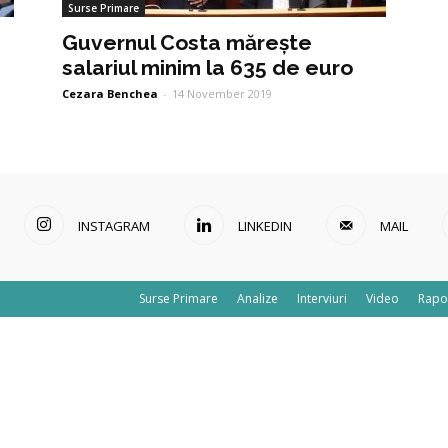
Surse Primare
Guvernul Costa mărește
salariul minim la 635 de euro
Cezara Benchea
-
14 November 2019
INSTAGRAM
LINKEDIN
MAIL
Surse Primare
Analize
Interviuri
Video
Rapo