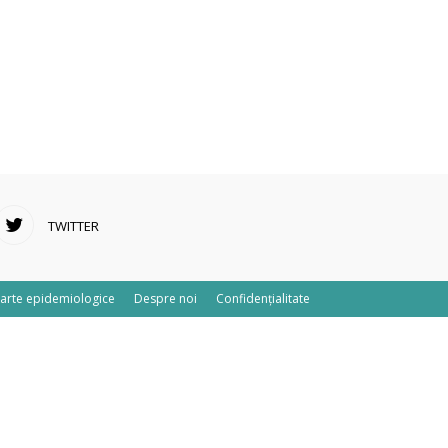
TWITTER
arte epidemiologice
Despre noi
Confidențialitate