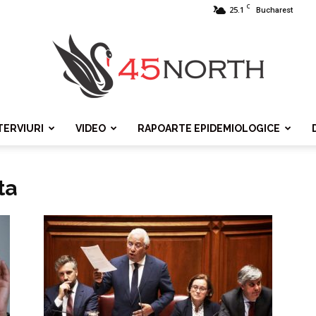
C
25.1
Bucharest
TERVIURI
VIDEO
RAPOARTE EPIDEMIOLOGICE
45north
ta