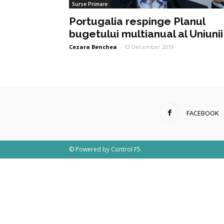
Surse Primare
Portugalia respinge Planul
bugetului multianual al Uniunii
Cezara Benchea
-
12 December 2019
FACEBOOK
© Powered by
Control F5