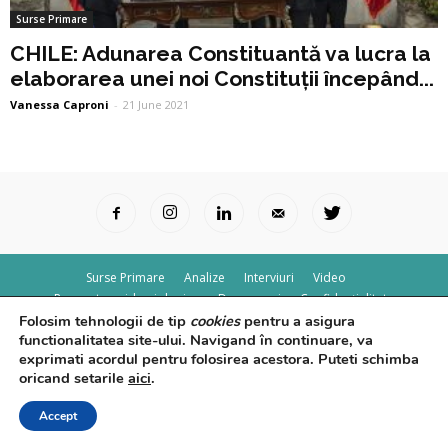
Surse Primare
CHILE: Adunarea Constituantă va lucra la
elaborarea unei noi Constituții începând...
Vanessa Caproni
-
21 June 2021
Surse Primare
Analize
Interviuri
Video
Rapoarte epidemiologice
Despre noi
Confidențialitate
Folosim tehnologii de tip
cookies
pentru a asigura
© Powered by
Control F5
functionalitatea site-ului. Navigand în continuare, va
exprimati acordul pentru folosirea acestora. Puteti schimba
oricand setarile
aici
.
Accept