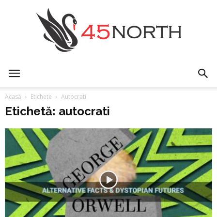
45north
Acasă
Etichete
Autocrati
Etichetă: autocrati