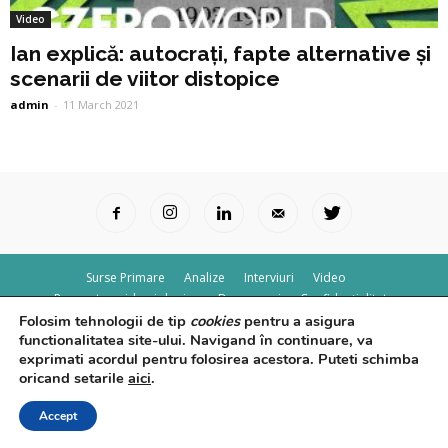
Video
Ian explică: autocrați, fapte alternative și
scenarii de viitor distopice
admin
-
11 March 2021
Surse Primare
Analize
Interviuri
Video
Rapoarte epidemiologice
Despre noi
Confidențialitate
Folosim tehnologii de tip
cookies
pentru a asigura
© Powered by
Control F5
functionalitatea site-ului. Navigand în continuare, va
exprimati acordul pentru folosirea acestora. Puteti schimba
oricand setarile
aici
.
Accept