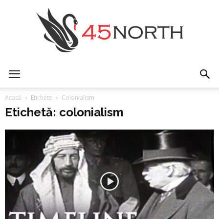
45north
Acasă
Etichete
Colonialism
Etichetă: colonialism