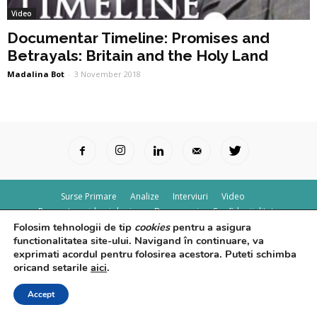
Video
Documentar Timeline: Promises and
Betrayals: Britain and the Holy Land
Madalina Bot
-
3 November 2018
Surse Primare
Analize
Interviuri
Video
Rapoarte epidemiologice
Despre noi
Confidențialitate
Folosim tehnologii de tip
cookies
pentru a asigura
© Powered by
Control F5
functionalitatea site-ului. Navigand în continuare, va
exprimati acordul pentru folosirea acestora. Puteti schimba
oricand setarile
aici
.
Accept