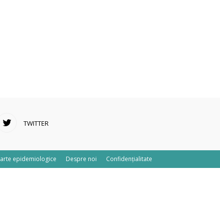
TWITTER
arte epidemiologice
Despre noi
Confidențialitate