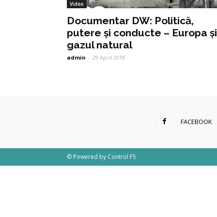
Video
Documentar DW: Politică,
putere și conducte – Europa și
gazul natural
admin
-
29 April 2018
FACEBOOK
© Powered by
Control F5