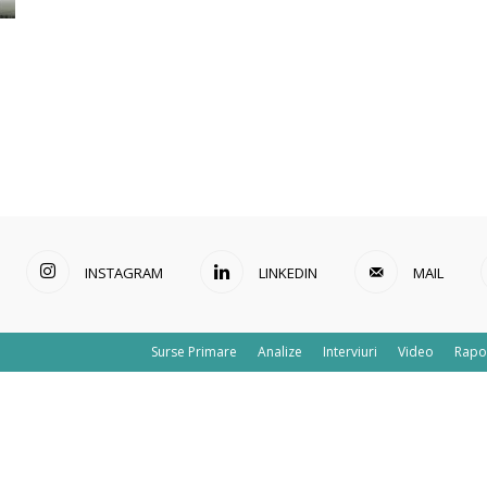
INSTAGRAM
LINKEDIN
MAIL
Surse Primare
Analize
Interviuri
Video
Rapo