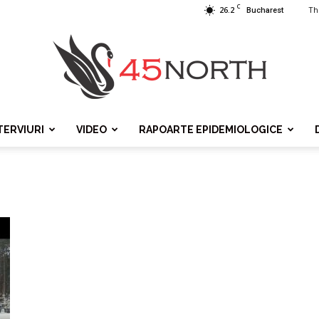
C
26.2
Th
Bucharest
TERVIURI
VIDEO
RAPOARTE EPIDEMIOLOGICE
45north