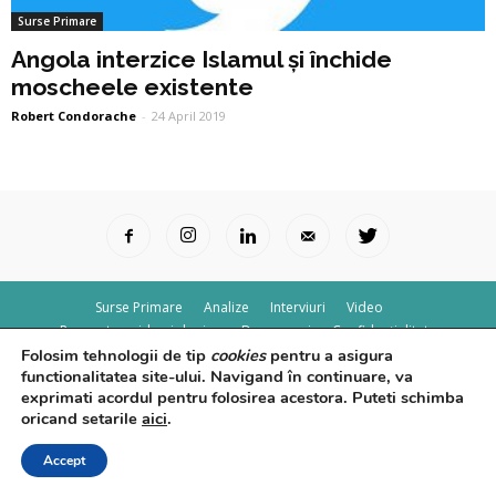
Surse Primare
Angola interzice Islamul și închide
moscheele existente
Robert Condorache
-
24 April 2019
Surse Primare
Analize
Interviuri
Video
Rapoarte epidemiologice
Despre noi
Confidențialitate
Folosim tehnologii de tip
cookies
pentru a asigura
© Powered by
Control F5
functionalitatea site-ului. Navigand în continuare, va
exprimati acordul pentru folosirea acestora. Puteti schimba
oricand setarile
aici
.
Accept