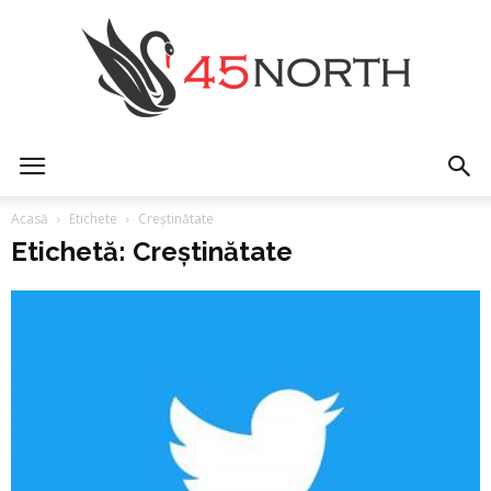
45north
Acasă
Etichete
Creștinătate
Etichetă: Creștinătate