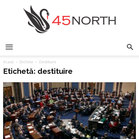
45north
Acasă
Etichete
Destituire
Etichetă: destituire