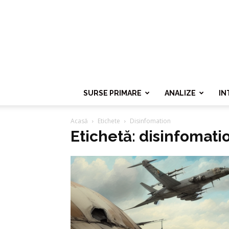
SURSE PRIMARE
ANALIZE
IN
Acasă
Etichete
Disinfomation
Etichetă: disinfomati