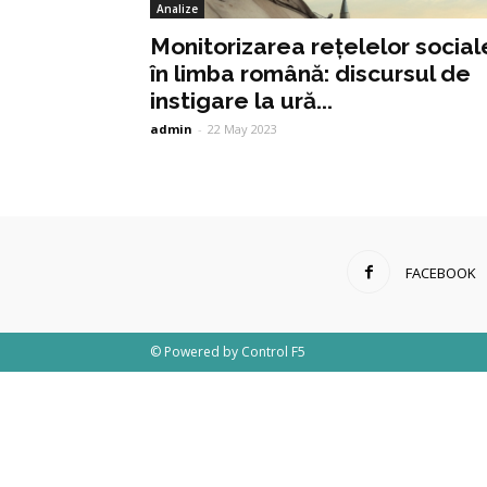
Analize
Monitorizarea rețelelor social
în limba română: discursul de
instigare la ură...
admin
-
22 May 2023
FACEBOOK
© Powered by
Control F5