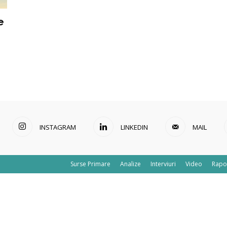
e
INSTAGRAM
LINKEDIN
MAIL
Surse Primare
Analize
Interviuri
Video
Rapo