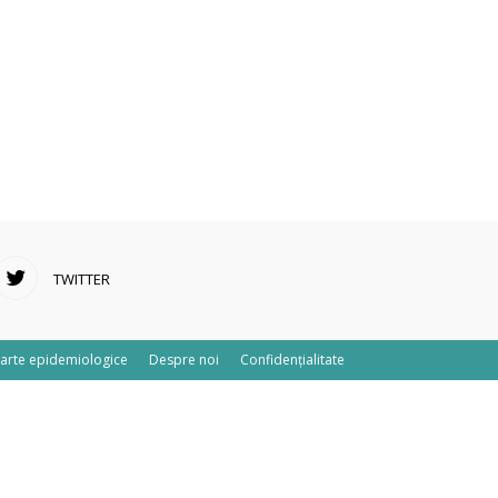
TWITTER
arte epidemiologice
Despre noi
Confidențialitate