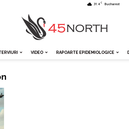
C
31.4
Bucharest
TERVIURI
VIDEO
RAPOARTE EPIDEMIOLOGICE
45north
on