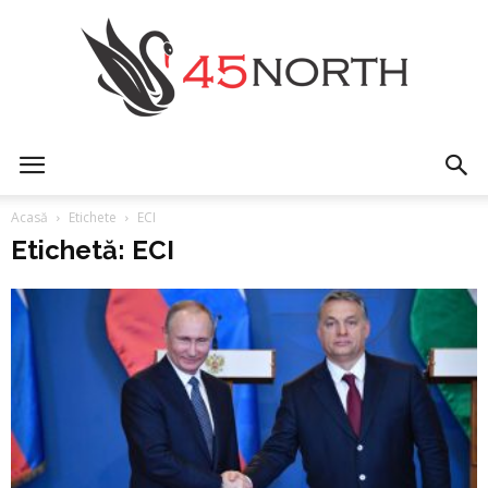
45north
Acasă
Etichete
ECI
Etichetă: ECI