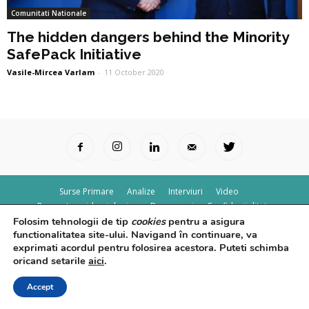
Comunitati Nationale
The hidden dangers behind the Minority
SafePack Initiative
Vasile-Mircea Varlam
-
11 October 2020
Surse Primare
Analize
Interviuri
Video
Rapoarte epidemiologice
Despre noi
Confidențialitate
Folosim tehnologii de tip
cookies
pentru a asigura
© Powered by
Control F5
functionalitatea site-ului. Navigand în continuare, va
exprimati acordul pentru folosirea acestora. Puteti schimba
oricand setarile
aici
.
Accept