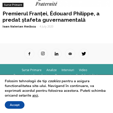
Surse Primare
Premierul Franței, Édouard Philippe, a
predat ștafeta guvernamentală
Ioan-Valerian Herăscu
-
4 July 2020
Surse Primare
Analize
Interviuri
Video
Rapoarte epidemiologice
Despre noi
Confidențialitate
Folosim tehnologii de tip
cookies
pentru a asigura
© Powered by
Control F5
functionalitatea site-ului. Navigand în continuare, va
exprimati acordul pentru folosirea acestora. Puteti schimba
oricand setarile
aici
.
Accept