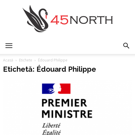
45north
Acasă
Etichete
Édouard Philippe
Etichetă: Édouard Philippe