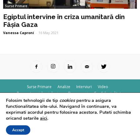
Surse Primare
Egiptul intervine în criza umanitară din
Fâșia Gaza
Vanessa Caproni
-
16 May 2021
Surse Primare
Analize
Interviuri
Video
Rapoarte epidemiologice
Despre noi
Confidențialitate
Folosim tehnologii de tip
cookies
pentru a asigura
© Powered by
Control F5
functionalitatea site-ului. Navigand în continuare, va
exprimati acordul pentru folosirea acestora. Puteti schimba
oricand setarile
aici
.
Accept