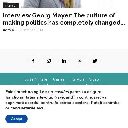
Interviuri
Interview Georg Mayer: The culture of
making politics has completely changed...
admin
-
28 October 2018
Surse Primare
Analize
Interviuri
Video
Rapoarte epidemiologice
Despre noi
Confidențialitate
Folosim tehnologii de tip
cookies
pentru a asigura
© Powered by
Control F5
functionalitatea site-ului. Navigand în continuare, va
exprimati acordul pentru folosirea acestora. Puteti schimba
oricand setarile
aici
.
Accept