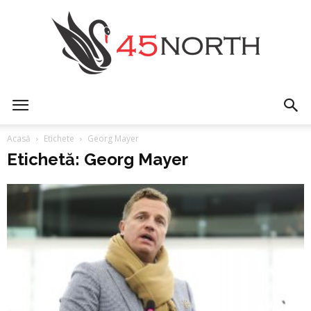
45north
Acasă
Etichete
Georg Mayer
Etichetă: Georg Mayer