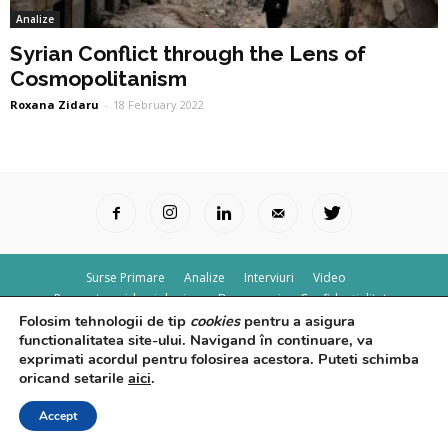
Analize
Syrian Conflict through the Lens of
Cosmopolitanism
Roxana Zidaru
-
18 February 2022
Surse Primare
Analize
Interviuri
Video
Rapoarte epidemiologice
Despre noi
Confidențialitate
Folosim tehnologii de tip
cookies
pentru a asigura
© Powered by
Control F5
functionalitatea site-ului. Navigand în continuare, va
exprimati acordul pentru folosirea acestora. Puteti schimba
oricand setarile
aici
.
Accept