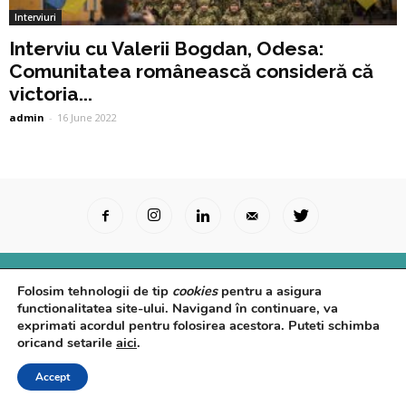
Interviuri
Interviu cu Valerii Bogdan, Odesa:
Comunitatea românească consideră că
victoria...
admin
-
16 June 2022
Surse Primare
Analize
Interviuri
Video
Folosim tehnologii de tip
cookies
pentru a asigura
Rapoarte epidemiologice
Despre noi
Confidențialitate
functionalitatea site-ului. Navigand în continuare, va
exprimati acordul pentru folosirea acestora. Puteti schimba
© Powered by
Control F5
oricand setarile
aici
.
Accept