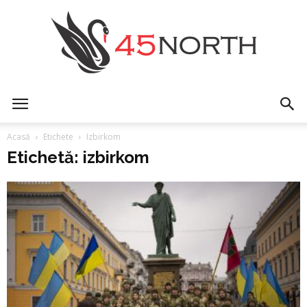
45north
Acasă
Etichete
Izbirkom
Etichetă: izbirkom