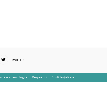
TWITTER
arte epidemiologice
Despre noi
Confidențialitate