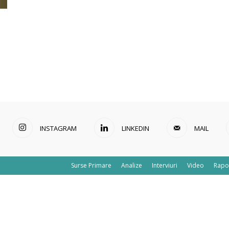
INSTAGRAM
LINKEDIN
MAIL
Surse Primare
Analize
Interviuri
Video
Rapo