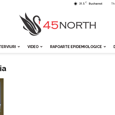
C
31.5
Th
Bucharest
TERVIURI
VIDEO
RAPOARTE EPIDEMIOLOGICE
45north
ia