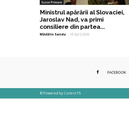
Surse Primare
Ministrul apărării al Slovaciei,
Jaroslav Nad, va primi
consiliere din partea...
Mădălin Sandu
-
18 April 2020
FACEBOOK
© Powered by
Control F5