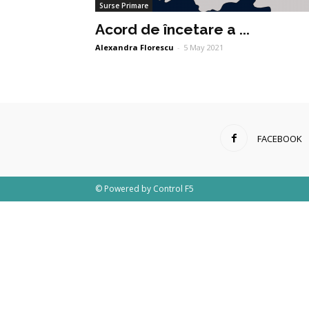
Surse Primare
Acord de încetare a ...
Alexandra Florescu
-
5 May 2021
FACEBOOK
© Powered by
Control F5