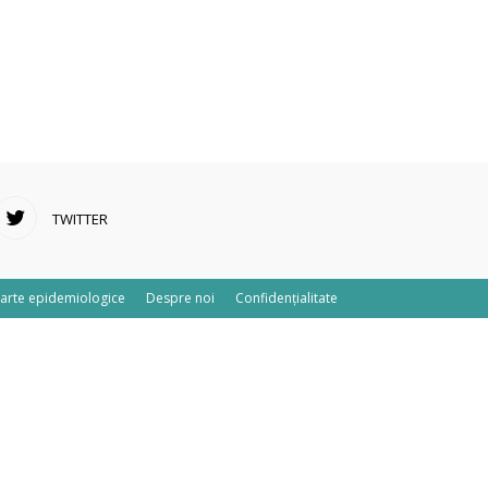
TWITTER
arte epidemiologice
Despre noi
Confidențialitate