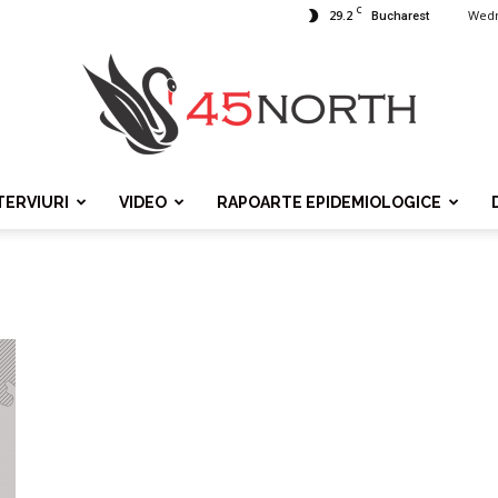
C
29.2
Wedn
Bucharest
TERVIURI
VIDEO
RAPOARTE EPIDEMIOLOGICE
45north