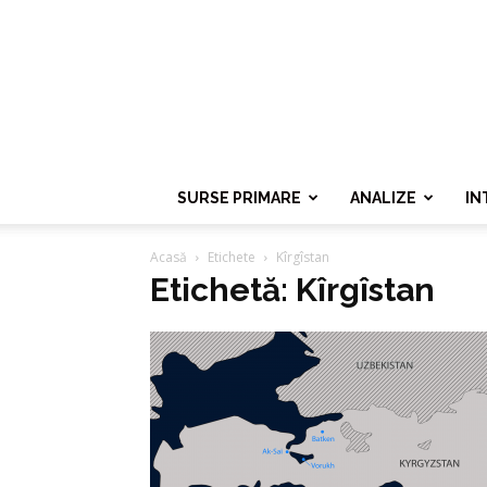
SURSE PRIMARE
ANALIZE
IN
Acasă
Etichete
Kîrgîstan
Etichetă: Kîrgîstan