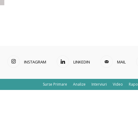
INSTAGRAM
LINKEDIN
MAIL
Surse Primare
Analize
Interviuri
Video
Rapo