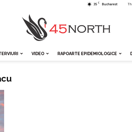
C
35
Th
Bucharest
TERVIURI
VIDEO
RAPOARTE EPIDEMIOLOGICE
45north
acu