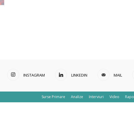
INSTAGRAM
LINKEDIN
MAIL
Surse Primare
Analize
Interviuri
Video
Rapo