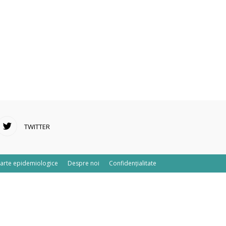
TWITTER
arte epidemiologice
Despre noi
Confidențialitate