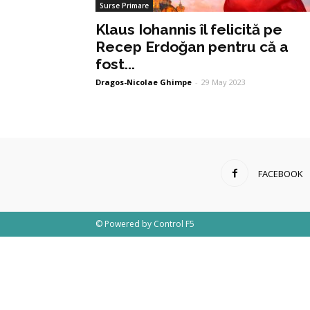
Surse Primare
Klaus Iohannis îl felicită pe
Recep Erdoğan pentru că a
fost...
Dragos-Nicolae Ghimpe
-
29 May 2023
FACEBOOK
© Powered by
Control F5