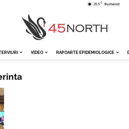
C
25.5
Bucharest
TERVIURI
VIDEO
RAPOARTE EPIDEMIOLOGICE
45north
erinta