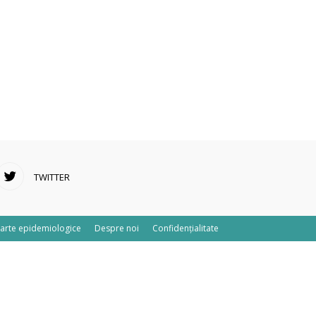
TWITTER
arte epidemiologice
Despre noi
Confidențialitate