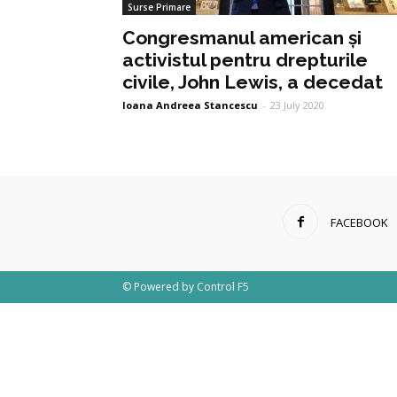
Surse Primare
Congresmanul american și
activistul pentru drepturile
civile, John Lewis, a decedat
Ioana Andreea Stancescu
-
23 July 2020
FACEBOOK
© Powered by
Control F5