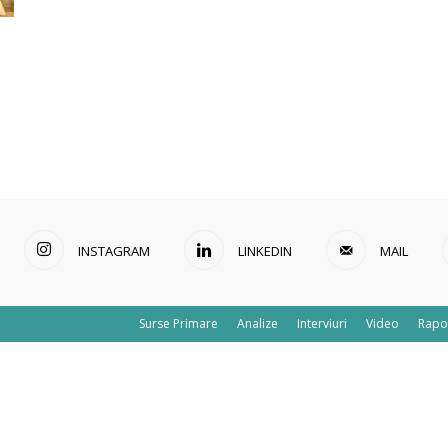
INSTAGRAM
LINKEDIN
MAIL
Surse Primare
Analize
Interviuri
Video
Rapo