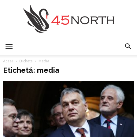
45north
Acasă
Etichete
Media
Etichetă: media