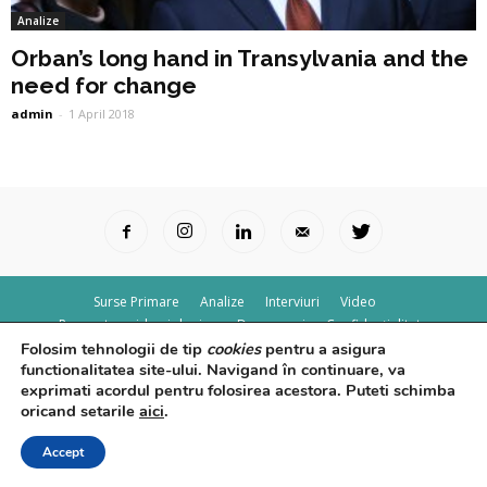
Analize
Orban’s long hand in Transylvania and the
need for change
admin
-
1 April 2018
Surse Primare
Analize
Interviuri
Video
Rapoarte epidemiologice
Despre noi
Confidențialitate
Folosim tehnologii de tip
cookies
pentru a asigura
© Powered by
Control F5
functionalitatea site-ului. Navigand în continuare, va
exprimati acordul pentru folosirea acestora. Puteti schimba
oricand setarile
aici
.
Accept