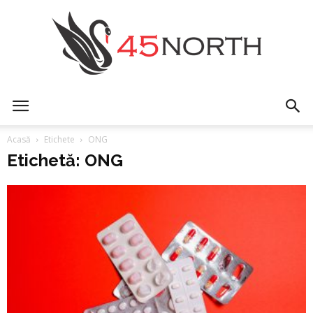
45north
Acasă
Etichete
ONG
Etichetă: ONG