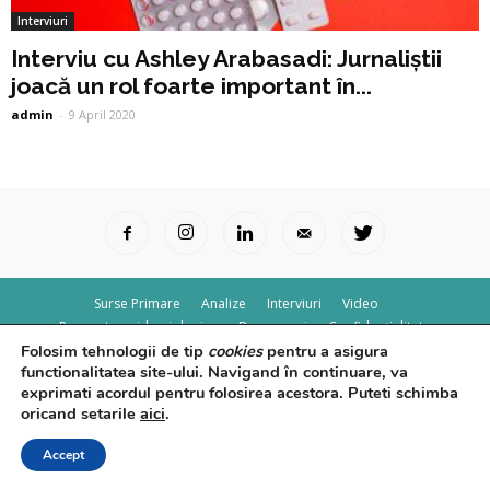
Interviuri
Interviu cu Ashley Arabasadi: Jurnaliștii
joacă un rol foarte important în...
admin
-
9 April 2020
Surse Primare
Analize
Interviuri
Video
Rapoarte epidemiologice
Despre noi
Confidențialitate
Folosim tehnologii de tip
cookies
pentru a asigura
© Powered by
Control F5
functionalitatea site-ului. Navigand în continuare, va
exprimati acordul pentru folosirea acestora. Puteti schimba
oricand setarile
aici
.
Accept