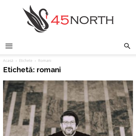
45north
Acasă
Etichete
Romani
Etichetă: romani