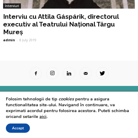
Interviuri
Interviu cu Attila Gáspárik, directorul
executiv al Teatrului Național Târgu
Mureș
admin
-
8 July 2019
Surse Primare
Analize
Interviuri
Video
Folosim tehnologii de tip
cookies
pentru a asigura
Rapoarte epidemiologice
Despre noi
Confidențialitate
functionalitatea site-ului. Navigand în continuare, va
exprimati acordul pentru folosirea acestora. Puteti schimba
© Powered by
Control F5
oricand setarile
aici
.
Accept