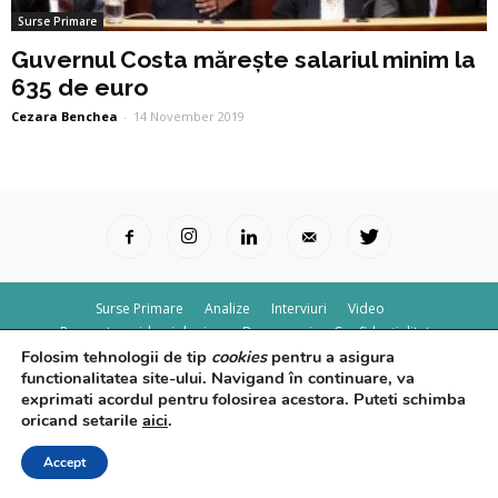
Surse Primare
Guvernul Costa mărește salariul minim la
635 de euro
Cezara Benchea
-
14 November 2019
Surse Primare
Analize
Interviuri
Video
Rapoarte epidemiologice
Despre noi
Confidențialitate
Folosim tehnologii de tip
cookies
pentru a asigura
© Powered by
Control F5
functionalitatea site-ului. Navigand în continuare, va
exprimati acordul pentru folosirea acestora. Puteti schimba
oricand setarile
aici
.
Accept