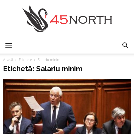
45north
Acasă
Etichete
Salariu minim
Etichetă: Salariu minim