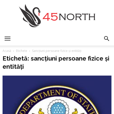
45north
Acasă
Etichete
Sancțiuni persoane fizice și entități
Etichetă: sancțiuni persoane fizice și
entități