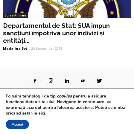
Surse Primare
Departamentul de Stat: SUA impun
sancțiuni împotriva unor indivizi și
entități...
Madalina Bot
-
26 September 2018
Folosim tehnologii de tip
cookies
pentru a asigura
Surse Primare
Analize
Interviuri
Video
functionalitatea site-ului. Navigand în continuare, va
Rapoarte epidemiologice
Despre noi
Confidențialitate
exprimati acordul pentru folosirea acestora. Puteti schimba
oricand setarile
aici
.
© Powered by
Control F5
Accept