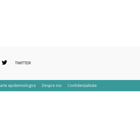
TWITTER
arte epidemiologice
Despre noi
Confidențialitate