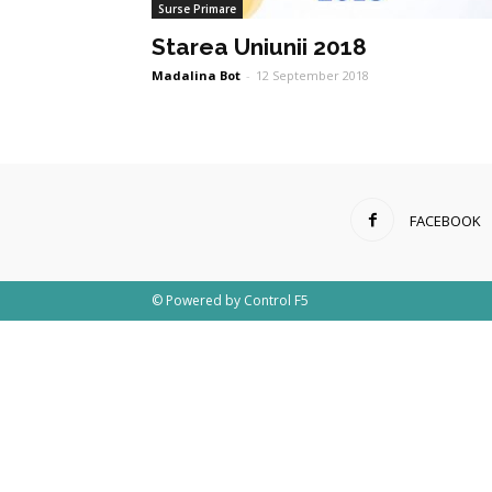
Surse Primare
Starea Uniunii 2018
Madalina Bot
-
12 September 2018
FACEBOOK
© Powered by
Control F5