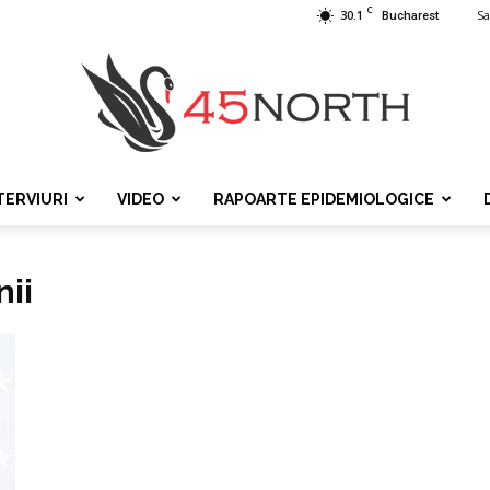
C
30.1
Sa
Bucharest
TERVIURI
VIDEO
RAPOARTE EPIDEMIOLOGICE
45north
nii