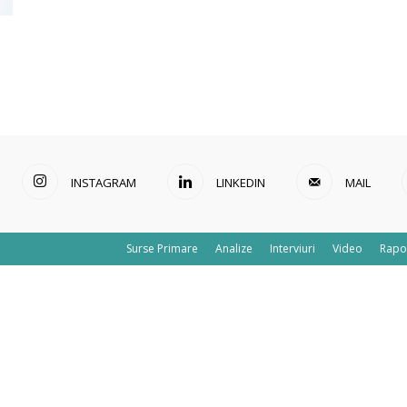
INSTAGRAM
LINKEDIN
MAIL
Surse Primare
Analize
Interviuri
Video
Rapo