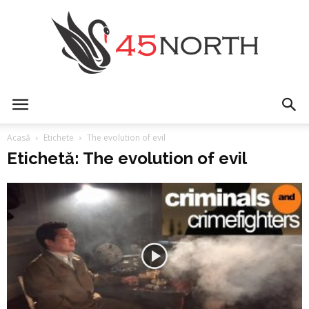
45north
Acasă
Etichete
The evolution of evil
Etichetă: The evolution of evil