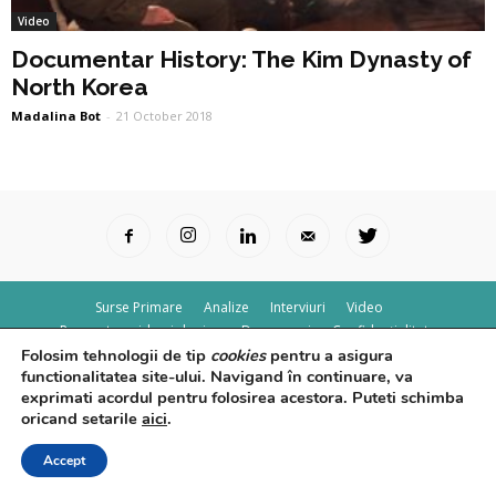
Video
Documentar History: The Kim Dynasty of
North Korea
Madalina Bot
-
21 October 2018
Surse Primare
Analize
Interviuri
Video
Rapoarte epidemiologice
Despre noi
Confidențialitate
Folosim tehnologii de tip
cookies
pentru a asigura
© Powered by
Control F5
functionalitatea site-ului. Navigand în continuare, va
exprimati acordul pentru folosirea acestora. Puteti schimba
oricand setarile
aici
.
Accept