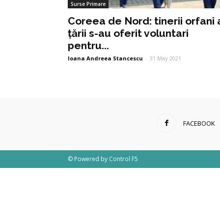
Surse Primare
Coreea de Nord: tinerii orfani 
țării s-au oferit voluntari
pentru...
Ioana Andreea Stancescu
-
31 May 2021
FACEBOOK
© Powered by
Control F5