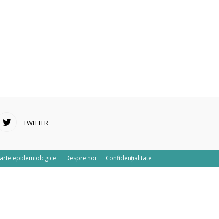
TWITTER
arte epidemiologice
Despre noi
Confidențialitate