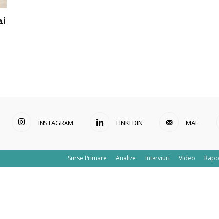
ai
INSTAGRAM
LINKEDIN
MAIL
Surse Primare
Analize
Interviuri
Video
Rapo