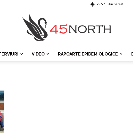
C
25.5
Bucharest
TERVIURI
VIDEO
RAPOARTE EPIDEMIOLOGICE
45north