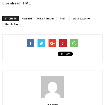
Live stream TIME
ETICHETE
Helsinki
Mike Pompeo
Putin
relatii externe
Statele Unite
admin