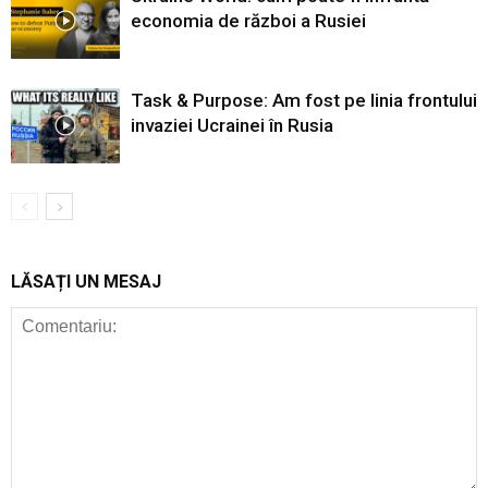
economia de război a Rusiei
Task & Purpose: Am fost pe linia frontului
invaziei Ucrainei în Rusia
LĂSAȚI UN MESAJ