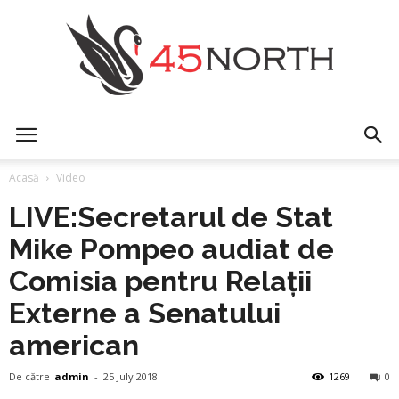
45north
Acasă
Video
LIVE:Secretarul de Stat
Mike Pompeo audiat de
Comisia pentru Relații
Externe a Senatului
american
De către
admin
-
25 July 2018
1269
0