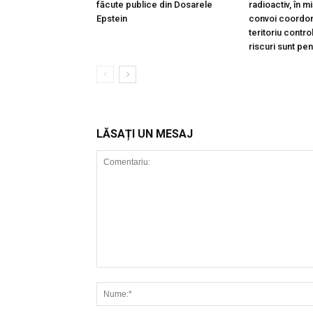
făcute publice din Dosarele
radioactiv, în m
Epstein
convoi coordon
teritoriu contro
riscuri sunt pe
LĂSAȚI UN MESAJ