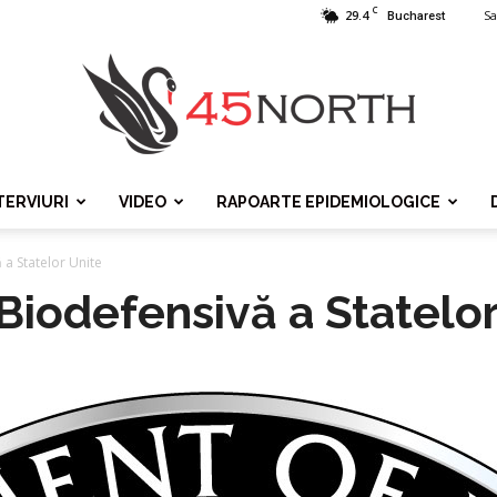
C
29.4
Sa
Bucharest
TERVIURI
VIDEO
RAPOARTE EPIDEMIOLOGICE
45north
 a Statelor Unite
Biodefensivă a Statelor