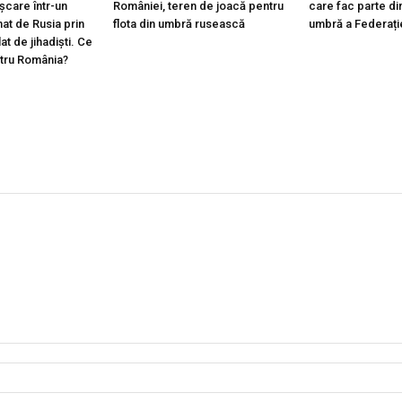
ișcare într-un
României, teren de joacă pentru
care fac parte din
at de Rusia prin
flota din umbră rusească
umbră a Federați
lat de jihadiști. Ce
ntru România?