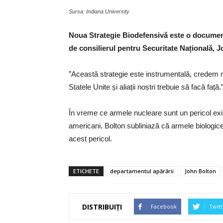
Sursa: Indiana University
Noua Strategie Biodefensivă este o document 
de consilierul pentru Securitate Națională, J
”Această strategie este instrumentală, credem n
Statele Unite și aliații noștri trebuie să facă față
În vreme ce armele nucleare sunt un pericol exi
americani. Bolton subliniază că armele biologice
acest pericol.
ETICHETE
departamentul apărării
John Bolton
DISTRIBUIȚI
Facebook
Twitt