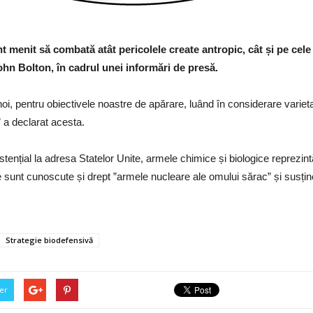
menit să combată atât pericolele create antropic, cât și pe cele 
ohn Bolton, în cadrul unei informări de presă.
oi, pentru obiectivele noastre de apărare, luând în considerare variet
.” a declarat acesta.
stențial la adresa Statelor Unite, armele chimice și biologice reprezi
 sunt cunoscute și drept ”armele nucleare ale omului sărac” și susține
Strategie biodefensivă
er