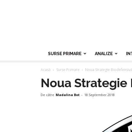
SURSE PRIMARE
ANALIZE
IN
Acasă
Surse Primare
Noua Strategie Biodefensivă
Noua Strategie 
De către
Madalina Bot
-
18 September 2018