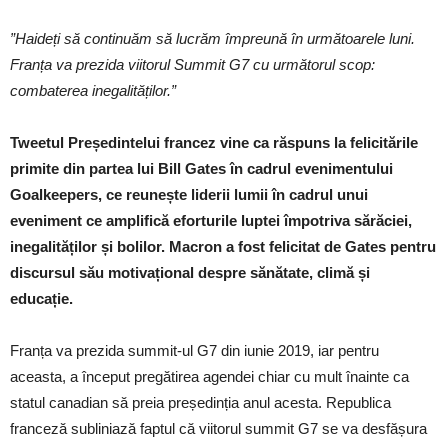
”Haideți să continuăm să lucrăm împreună în următoarele luni.
Franța va prezida viitorul Summit G7 cu următorul scop:
combaterea inegalităților.”
Tweetul Președintelui francez vine ca răspuns la felicitările
primite din partea lui Bill Gates în cadrul evenimentului
Goalkeepers, ce reunește liderii lumii în cadrul unui
eveniment ce amplifică eforturile luptei împotriva sărăciei,
inegalităților și bolilor. Macron a fost felicitat de Gates pentru
discursul său motivațional despre sănătate, climă și
educație.
Franța va prezida summit-ul G7 din iunie 2019, iar pentru
aceasta, a început pregătirea agendei chiar cu mult înainte ca
statul canadian să preia președinția anul acesta. Republica
franceză subliniază faptul că viitorul summit G7 se va desfășura