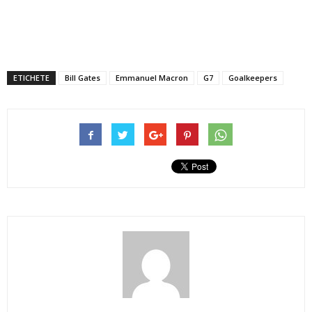
ETICHETE
Bill Gates
Emmanuel Macron
G7
Goalkeepers