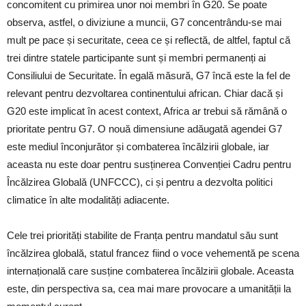
concomitent cu primirea unor noi membri în G20. Se poate
observa, astfel, o diviziune a muncii, G7 concentrându-se mai
mult pe pace și securitate, ceea ce și reflectă, de altfel, faptul că
trei dintre statele participante sunt și membri permanenți ai
Consiliului de Securitate. În egală măsură, G7 încă este la fel de
relevant pentru dezvoltarea continentului african. Chiar dacă și
G20 este implicat în acest context, Africa ar trebui să rămână o
prioritate pentru G7. O nouă dimensiune adăugată agendei G7
este mediul înconjurător și combaterea încălzirii globale, iar
aceasta nu este doar pentru susținerea Convenției Cadru pentru
Încălzirea Globală (UNFCCC), ci și pentru a dezvolta politici
climatice în alte modalități adiacente.
Cele trei priorități stabilite de Franța pentru mandatul său sunt
încălzirea globală, statul francez fiind o voce vehementă pe scena
internațională care susține combaterea încălzirii globale. Aceasta
este, din perspectiva sa, cea mai mare provocare a umanității la