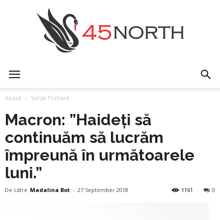
45north
Acasă
Surse Primare
Macron: ”Haideți să
continuăm să lucrăm
împreună în următoarele
luni.”
De către
Madalina Bot
-
27 September 2018
1161
0