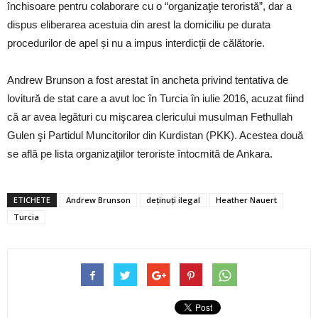
închisoare pentru colaborare cu o “organizaţie teroristă”, dar a
dispus eliberarea acestuia din arest la domiciliu pe durata
procedurilor de apel și nu a impus interdicții de călătorie.
Andrew Brunson a fost arestat în ancheta privind tentativa de
lovitură de stat care a avut loc în Turcia în iulie 2016, acuzat fiind
că ar avea legături cu mişcarea clericului musulman Fethullah
Gulen şi Partidul Muncitorilor din Kurdistan (PKK). Acestea două
se află pe lista organizaţiilor teroriste întocmită de Ankara.
ETICHETE
Andrew Brunson
deținuți ilegal
Heather Nauert
Turcia