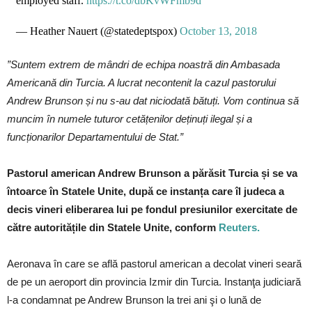
employed staff.
https://t.co/dbKvWFmb9d
— Heather Nauert (@statedeptspox)
October 13, 2018
”Suntem extrem de mândri de echipa noastră din Ambasada
Americană din Turcia. A lucrat necontenit la cazul pastorului
Andrew Brunson și nu s-au dat niciodată bătuți. Vom continua să
muncim în numele tuturor cetățenilor deținuți ilegal și a
funcționarilor Departamentului de Stat.”
Pastorul american Andrew Brunson a părăsit Turcia și se va
întoarce în Statele Unite, după ce instanța care îl judeca a
decis vineri eliberarea lui pe fondul presiunilor exercitate de
către autoritățile din Statele Unite, conform
Reuters.
Aeronava în care se află pastorul american a decolat vineri seară
de pe un aeroport din provincia Izmir din Turcia. Instanţa judiciară
l-a condamnat pe Andrew Brunson la trei ani şi o lună de