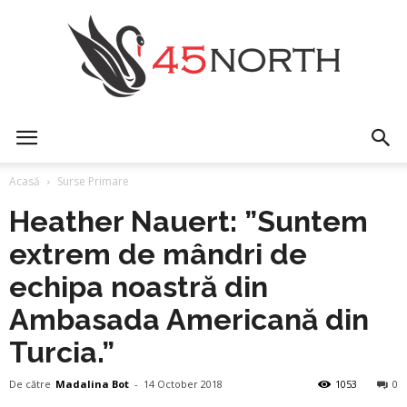
45north
Acasă
Surse Primare
Heather Nauert: ”Suntem
extrem de mândri de
echipa noastră din
Ambasada Americană din
Turcia.”
De către
Madalina Bot
-
14 October 2018
1053
0