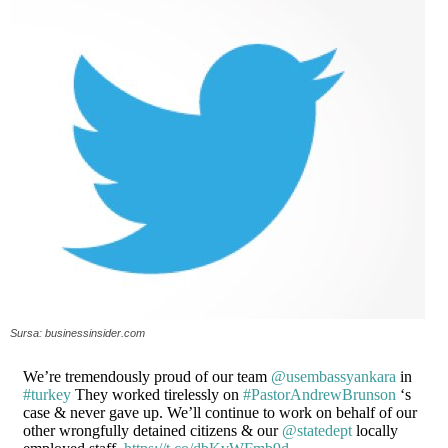
Sursa: businessinsider.com
We’re tremendously proud of our team
@usembassyankara
in
#turkey
They worked tirelessly on
#PastorAndrewBrunson
‘s
case & never gave up. We’ll continue to work on behalf of our
other wrongfully detained citizens & our
@statedept
locally