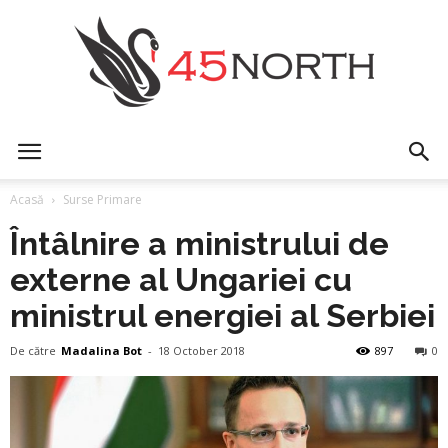
45north
Acasă
Surse Primare
Întâlnire a ministrului de
externe al Ungariei cu
ministrul energiei al Serbiei
De către
Madalina Bot
-
18 October 2018
897
0