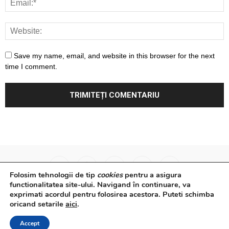
Save my name, email, and website in this browser for the next
time I comment.
Folosim tehnologii de tip
cookies
pentru a asigura
functionalitatea site-ului. Navigand în continuare, va
exprimati acordul pentru folosirea acestora. Puteti schimba
Surse Primare
Analize
Interviuri
Video
oricand setarile
aici
.
Rapoarte epidemiologice
Despre noi
Confidențialitate
Accept
© Powered by
Control F5