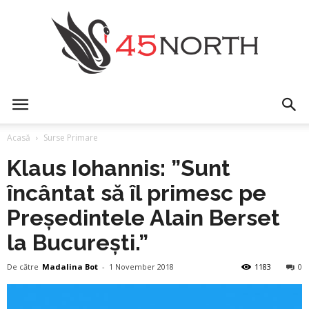
45north
Acasă
Surse Primare
Klaus Iohannis: ”Sunt
încântat să îl primesc pe
Președintele Alain Berset
la București.”
De către
Madalina Bot
-
1 November 2018
1183
0