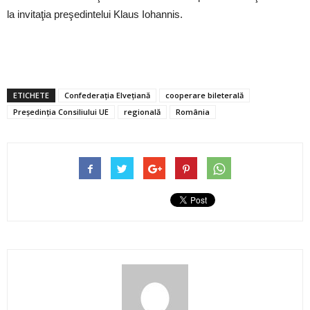
la invitaţia preşedintelui Klaus Iohannis.
ETICHETE
Confederația Elvețiană
cooperare bileterală
Președinția Consiliului UE
regională
România