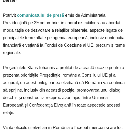
Bârsan.
Potrivit
comunicatului de presă
emis de Administrația
Prezidențială pe 29 octombrie, în cadrul discuțiilor s-au abordat
modalitățile de dezvoltare a relațiilor bilaterale, aspecte legate de
principalele teme aflate pe agenda europeană, inclusiv contribuția
financiară elvețiană la Fondul de Coeziune al UE, precum și teme
regionale.
Preşedintele Klaus Iohannis a profitat de această ocazie pentru a
prezenta priorităţile Preşedinţiei române a Consiliului UE şi a
asigurat, cu acest prilej, partea elveţiană că România va continua
să sprijine, inclusiv din această poziţie, promovarea unui dialog
deschis şi constructiv, reciproc avantajos, între Uniunea
Europeană şi Confederaţia Elveţiană în toate aspectele acestei
relaţii.
Vizita oficialului elveţian în România a început miercuri şi are loc