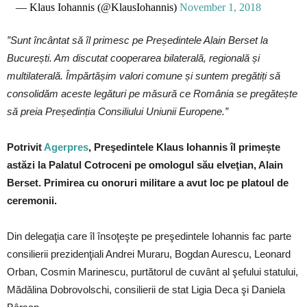
— Klaus Iohannis (@KlausIohannis)
November 1, 2018
”Sunt încântat să îl primesc pe Președintele Alain Berset la
București. Am discutat cooperarea bilaterală, regională și
multilaterală. Împărtășim valori comune și suntem pregătiți să
consolidăm aceste legături pe măsură ce România se pregătește
să preia Președinția Consiliului Uniunii Europene.”
Potrivit
Agerpres
, Preşedintele Klaus Iohannis îl primește
astăzi la Palatul Cotroceni pe omologul său elveţian, Alain
Berset. Primirea cu onoruri militare a avut loc pe platoul de
ceremonii.
Din delegaţia care îl însoţeşte pe preşedintele Iohannis fac parte
consilierii prezidenţiali Andrei Muraru, Bogdan Aurescu, Leonard
Orban, Cosmin Marinescu, purtătorul de cuvânt al şefului statului,
Mădălina Dobrovolschi, consilierii de stat Ligia Deca şi Daniela