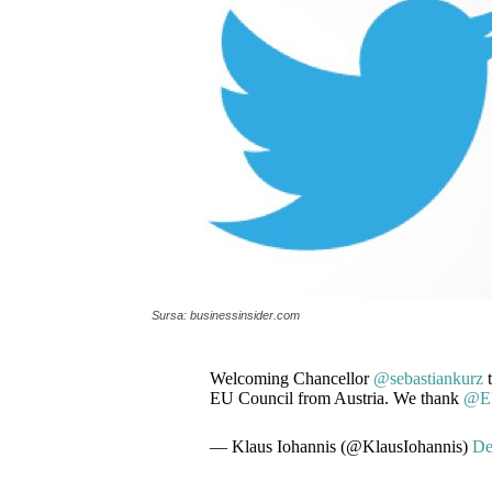
Sursa: businessinsider.com
Welcoming Chancellor
@sebastiankurz
t
EU Council from Austria. We thank
@E
— Klaus Iohannis (@KlausIohannis)
De