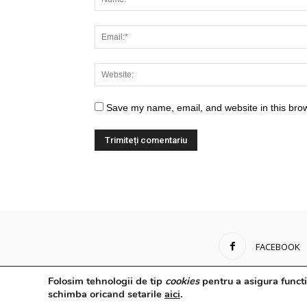
Save my name, email, and website in this brow
FACEBOOK
Folosim tehnologii de tip
cookies
pentru a asigura functi
schimba oricand setarile
aici
.
© Powered by
Control F5