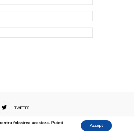
TWITTER
entru folosirea acestora. Puteti
Accept
arte epidemiologice
Despre noi
Confidențialitate