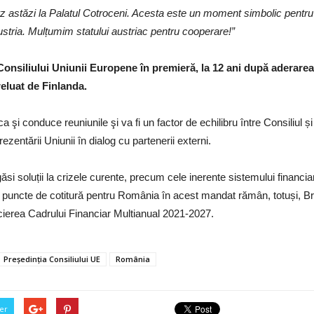
urz astăzi la Palatul Cotroceni. Acesta este un moment simbolic pen
ustria. Mulțumim statului austriac pentru cooperare!”
 Consiliului Uniunii Europene în premieră, la 12 ani după aderare
preluat de Finlanda.
 şi conduce reuniunile şi va fi un factor de echilibru între Consiliul și c
ntării Uniunii în dialog cu partenerii externi.
 soluții la crizele curente, precum cele inerente sistemului financiar s
 puncte de cotitură pentru România în acest mandat rămân, totuși, Brexi
cierea Cadrului Financiar Multianual 2021-2027.
Președinția Consiliului UE
România
er