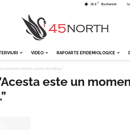
C
26.6
Sa
Bucharest
TERVIURI
VIDEO
RAPOARTE EPIDEMIOLOGICE
45north
e un moment simbolic pentru România.”
 ”Acesta este un momen
.”