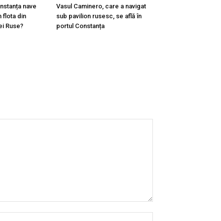
onstanța nave
Vasul Caminero, care a navigat
 flota din
sub pavilion rusesc, se află în
ei Ruse?
portul Constanța