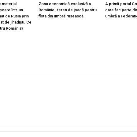
 material
Zona economică exclusivă a
A primit portul C
ișcare într-un
României, teren de joacă pentru
care fac parte din
at de Rusia prin
flota din umbră rusească
umbră a Federați
lat de jihadiști. Ce
ntru România?