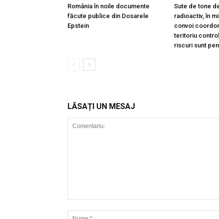
România în noile documente
Sute de tone de
făcute publice din Dosarele
radioactiv, în m
Epstein
convoi coordon
teritoriu contro
riscuri sunt pe
LĂSAȚI UN MESAJ