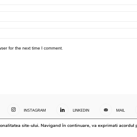
ser for the next time I comment.
INSTAGRAM
LINKEDIN
MAIL
onalitatea site-ului. Navigand în continuare, va exprimati acordul p
Surse Primare
Analize
Interviuri
Video
Rapo