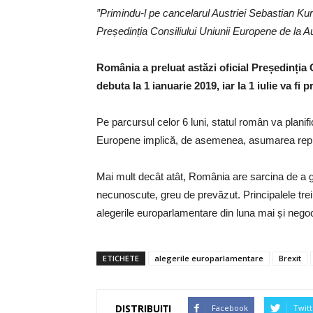
”Primindu-l pe cancelarul Austriei Sebastian K
Președinția Consiliului Uniunii Europene de la A
România a preluat astăzi oficial Președinția
debuta la 1 ianuarie 2019, iar la 1 iulie va fi 
Pe parcursul celor 6 luni, statul român va planifica
Europene implică, de asemenea, asumarea repreze
Mai mult decât atât, România are sarcina de a găsi
necunoscute, greu de prevăzut. Principalele trei
alegerile europarlamentare din luna mai și nego
ETICHETE
alegerile europarlamentare
Brexit
DISTRIBUIȚI
Facebook
Twitt