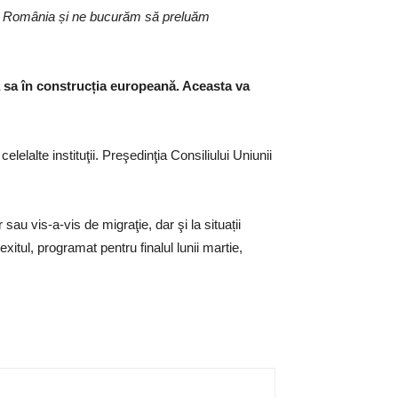
tru România și ne bucurăm să preluăm
a sa în construcția europeană. Aceasta va
elelalte instituţii. Preşedinţia Consiliului Uniunii
au vis-a-vis de migraţie, dar şi la situații
tul, programat pentru finalul lunii martie,