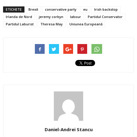
ETICHETE
Brexit
conservative party
eu
Irish backstop
Irlanda de Nord
jeremy corbyn
labour
Partidul Conservator
Partidul Laburist
Theresa May
Uniunea Europeană
Daniel-Andrei Stancu