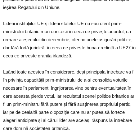
ieșirea Regatului din Uniune.
Liderii instituțiilor UE și liderii statelor UE nu i-au oferit prim-
ministrului britanic mari concesii în ceea ce privește acordul, ca
urmare a eșecului din decembrie, oferind unele asigurări politice,
dar fără forță juridică, în ceea ce privește buna-credință a UE27 în
ceea ce privește granița irlandeză.
Luând toate acestea în considerare, deși principala întrebare va fi
în privința capacității prim-ministrului de a-și consolida voturile
necesare în parlament, îngrijorarea vine pentru eventualitatea în
care aceasta pierde votul, iar rezultatul scenei politice britanice ar
fi un prim-ministru fără putere și fără susținerea propriului partid,
iar pe de cealaltă parte o opoziție care nu ar putea să forțeze
alegeri anticipate și al cărui lider are același răspuns la întrebare
care domină societatea britanică.