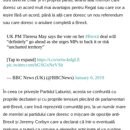
doresc un acord mult mai avantajos pentru Regat sau care vor a
ieșire fără un acord, până la alții care doresc un nou referendum
sau care doresc o anulare completă a Brexit.
UK PM Theresa May says the vote on her
#Brexit
deal will
“definitely” go ahead as she urges MPs to back it or risk
“uncharted territory”
[Tap to expand]
https://t.co/oeiw4nIgLE
pic.twitter.com/bGSGxNeVSb
— BBC News (UK) (@BBCNews)
January 6, 2019
În ceea ce privește Partidul Laburist, acesta se confruntă cu
propriile dezbateri și cu propriile tensiuni plecând de parlamentari
anti-Brexit, care însă reprezintă comunități pro, la un număr mare
de membri ai partidului care doresc o mișcare de opoziție anti-
Brexit și Jeremy Corbyn care a declarat că într-o eventuală
preluare a puterii ca urmare a alegerilor anticipate el va susține