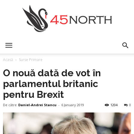
45north
Acasă
Surse Primare
O nouă dată de vot în
parlamentul britanic
pentru Brexit
De către
Daniel-Andrei Stancu
-
6 January 2019
1204
0