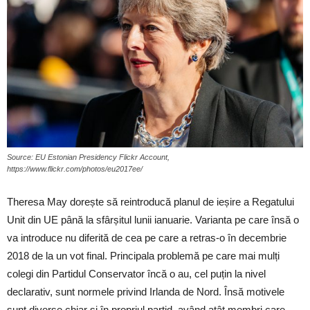
Source: EU Estonian Presidency Flickr Account,
https://www.flickr.com/photos/eu2017ee/
Theresa May dorește să reintroducă planul de ieșire a Regatului
Unit din UE până la sfârșitul lunii ianuarie. Varianta pe care însă o
va introduce nu diferită de cea pe care a retras-o în decembrie
2018 de la un vot final. Principala problemă pe care mai mulți
colegi din Partidul Conservator încă o au, cel puțin la nivel
declarativ, sunt normele privind Irlanda de Nord. Însă motivele
sunt diverse chiar și în propriul partid, având atât membri care