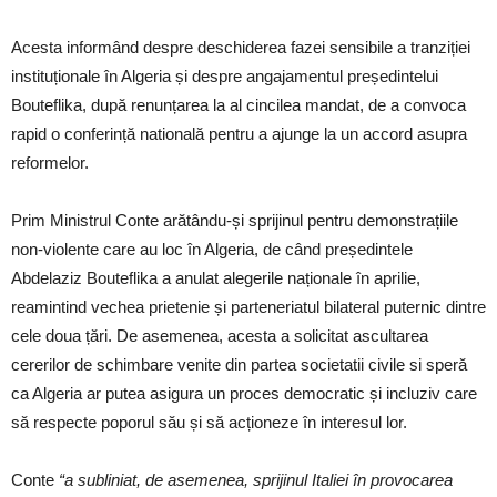
Acesta informând despre deschiderea fazei sensibile a tranziției
instituționale în Algeria și despre angajamentul președintelui
Bouteflika, după renunțarea la al cincilea mandat, de a convoca
rapid o conferință natională pentru a ajunge la un accord asupra
reformelor.
Prim Ministrul Conte arătându-și sprijinul pentru demonstrațiile
non-violente care au loc în Algeria, de când președintele
Abdelaziz Bouteflika a anulat alegerile naționale în aprilie,
reamintind vechea prietenie și parteneriatul bilateral puternic dintre
cele doua țări. De asemenea, acesta a solicitat ascultarea
cererilor de schimbare venite din partea societatii civile si speră
ca Algeria ar putea asigura un proces democratic și incluziv care
să respecte poporul său și să acționeze în interesul lor.
Conte
“a subliniat, de asemenea, sprijinul Italiei în provocarea