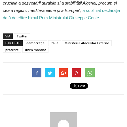
crucială a dezvoltării durabile și a stabilității Algeriei, precum și
cea a regiunii mediteraneene și a Europei”
,
a subliniat declarația
dată de către biroul Prim Ministrului Giuseppe Conte.
VIA
Twitter
ETICHETE
democrație
Italia
Ministerul Afacerilor Externe
proteste
ultim mandat