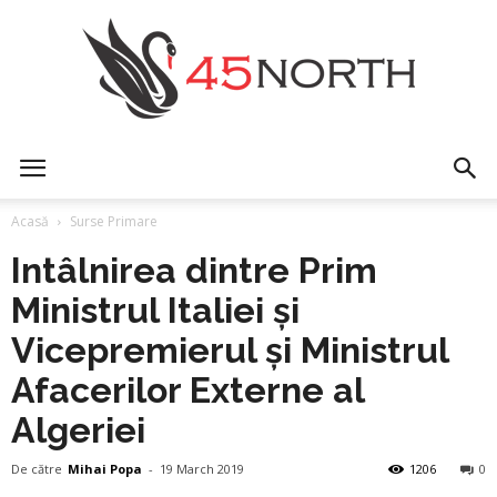
45north
Acasă
Surse Primare
Intâlnirea dintre Prim
Ministrul Italiei și
Vicepremierul și Ministrul
Afacerilor Externe al
Algeriei
De către
Mihai Popa
-
19 March 2019
1206
0