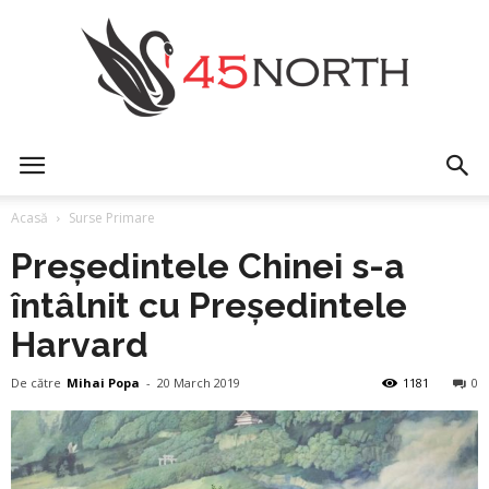
45north
Acasă
Surse Primare
Președintele Chinei s-a
întâlnit cu Președintele
Harvard
De către
Mihai Popa
-
20 March 2019
1181
0