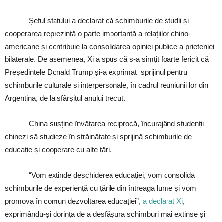
Șeful statului a declarat că schimburile de studii și
cooperarea reprezintă o parte importantă a relațiilor chino-
americane și contribuie la consolidarea opiniei publice a prieteniei
bilaterale. De asemenea, Xi a spus că s-a simțit foarte fericit că
Președintele Donald Trump și-a exprimat sprijinul pentru
schimburile culturale si interpersonale, în cadrul reuniunii lor din
Argentina, de la sfârșitul anului trecut.
China susține învățarea reciprocă, încurajând studenții
chinezi să studieze în străinătate și sprijină schimburile de
educație și cooperare cu alte țări.
“Vom extinde deschiderea educației, vom consolida
schimburile de experiență cu țările din întreaga lume și vom
promova în comun dezvoltarea educației”,
a declarat Xi
,
exprimându-și dorința de a desfășura schimburi mai extinse și