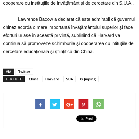
cooperare cu instituțiile de învățământ și de cercetare din S.U.A..
Lawrence Bacow a declarat că este admirabil că guvernul
chinez acordă o mare importanță învățământului superior și face
eforturi uriașe în această privință, subliniind că Harvard va
continua să promoveze schimburile și cooperarea cu intituțiile de
cercetare educațională și științifică din China.
VIA
Twitter
ETICHETE
China
Harvard
SUA
Xi Jinping