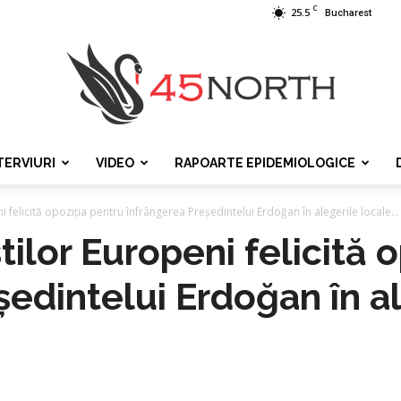
C
25.5
Bucharest
TERVIURI
VIDEO
RAPOARTE EPIDEMIOLOGICE
45north
ni felicită opoziția pentru înfrângerea Președintelui Erdoğan în alegerile locale...
știlor Europeni felicită 
ședintelui Erdoğan în al