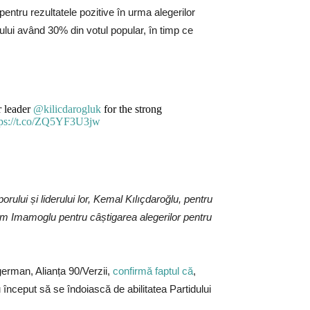
i pentru rezultatele pozitive în urma alegerilor
rului având 30% din votul popular, în timp ce
r leader
@kilicdarogluk
for the strong
tps://t.co/ZQ5YF3U3jw
orului și liderului lor, Kemal Kılıçdaroğlu, pentru
krem Imamoglu pentru câștigarea alegerilor pentru
german, Alianța 90/Verzii,
confirmă faptul că
,
 început să se îndoiască de abilitatea Partidului