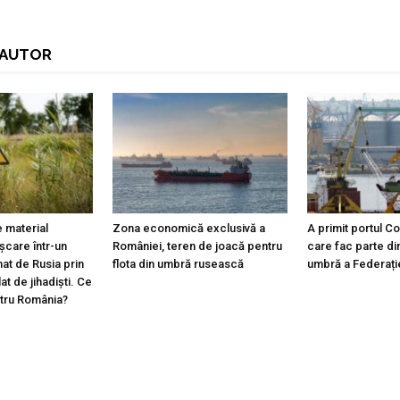
I AUTOR
 material
Zona economică exclusivă a
A primit portul C
ișcare într-un
României, teren de joacă pentru
care fac parte din
at de Rusia prin
flota din umbră rusească
umbră a Federați
lat de jihadiști. Ce
ntru România?