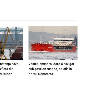
onstanța nave
Vasul Caminero, care a navigat
 flota din
sub pavilion rusesc, se află în
ei Ruse?
portul Constanța