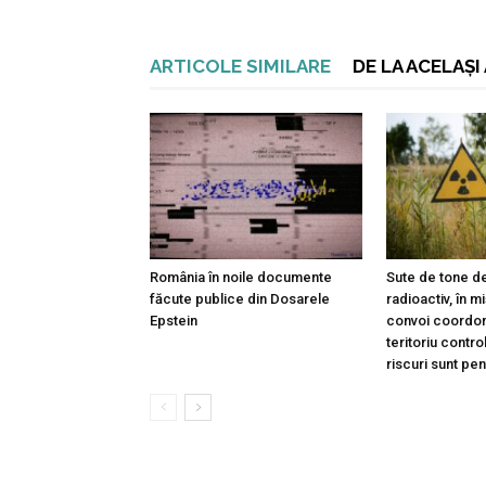
ARTICOLE SIMILARE
DE LA ACELAȘ
România în noile documente
Sute de tone de
făcute publice din Dosarele
radioactiv, în m
Epstein
convoi coordon
teritoriu contro
riscuri sunt pe