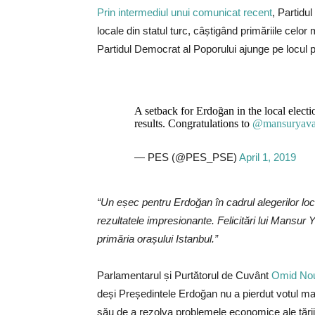
Prin intermediul unui comunicat recent
, Partidul
locale din statul turc, câștigând primăriile celo
Partidul Democrat al Poporului ajunge pe locul pa
A setback for Erdoğan in the local electi
results. Congratulations to
@mansuryav
— PES (@PES_PSE)
April 1, 2019
“Un eșec pentru Erdoğan în cadrul alegerilor local
rezultatele impresionante. Felicitări lui Mansur
primăria orașului Istanbul.”
Parlamentarul și Purtătorul de Cuvânt
Omid Nou
deși Președintele Erdoğan nu a pierdut votul majo
său de a rezolva problemele economice ale țării