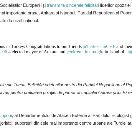
 Socialiștilor Europeni își
transmite sincerele felicitări
liderilor opoziție
r mai importante orașe, Ankara și Istanbul, Partidul Republican al Popo
tru la nivel național.
ons in Turkey. Congratulations to our friends
@herkesicinCHP
and thei
as06
– elected mayor of Ankara and
@ekrem_imamoglu
in Istanbul.
ht
e din Turcia. Felicitări prietenilor noștri din Partidul Republican al Pop
 Yavaş pentru preluarea poziției de primar al capitalei Ankara și lui E
ripour
, al Departamentului de Afaceri Externe al Partidului Ecologist 
rității, suporterii din cele mai importante centre urbane ale Turciei au
.