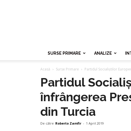
SURSE PRIMARE
ANALIZE
IN
Acasă
Surse Primare
Partidul Socialiștilor Europe
Partidul Sociali
înfrângerea Pre
din Turcia
De către
Roberto Zamfir
-
1 April 2019