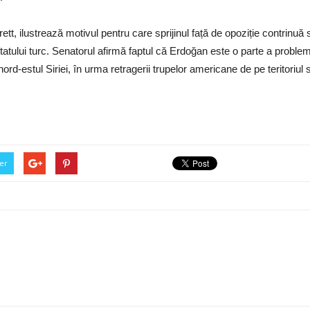
ett, ilustrează motivul pentru care sprijinul față de opoziție contri
tului turc. Senatorul afirmă faptul că Erdoğan este o parte a problemei 
ord-estul Siriei, în urma retragerii trupelor americane de pe teritoriul s
er