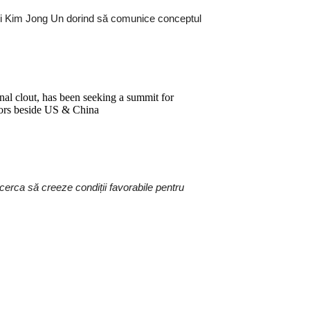
suși Kim Jong Un dorind să comunice conceptul
nal clout, has been seeking a summit for
tors beside US & China
ncerca să creeze condiții favorabile pentru