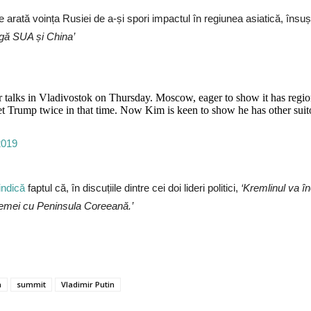
 arată voința Rusiei de a-și spori impactul în regiunea asiatică, în
ângă SUA și China’
r talks in Vladivostok on Thursday. Moscow, eager to show it has regio
t Trump twice in that time. Now Kim is keen to show he has other sui
2019
indică
faptul că, în discuțiile dintre cei doi lideri politici,
‘Kremlinul va î
blemei cu Peninsula Coreeană.’
a
summit
Vladimir Putin