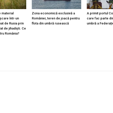
 material
Zona economică exclusivă a
A primit portul C
ișcare într-un
României, teren de joacă pentru
care fac parte din
at de Rusia prin
flota din umbră rusească
umbră a Federați
lat de jihadiști. Ce
ntru România?