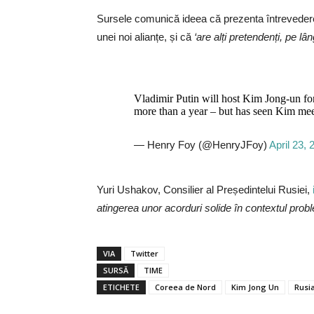
Sursele comunică ideea că prezenta întrevedere
unei noi alianțe, și că
‘are alți pretendenți, pe l
Vladimir Putin will host Kim Jong-un fo
more than a year – but has seen Kim mee
— Henry Foy (@HenryJFoy)
April 23, 
Yuri Ushakov, Consilier al Președintelui Rusiei,
atingerea unor acorduri solide în contextul pro
VIA
Twitter
SURSĂ
TIME
ETICHETE
Coreea de Nord
Kim Jong Un
Rusi