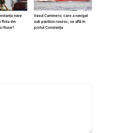
onstanța nave
Vasul Caminero, care a navigat
 flota din
sub pavilion rusesc, se află în
ei Ruse?
portul Constanța