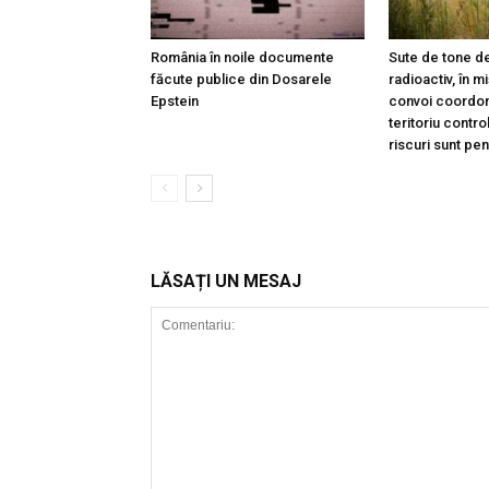
România în noile documente
Sute de tone de
făcute publice din Dosarele
radioactiv, în m
Epstein
convoi coordon
teritoriu contro
riscuri sunt pe
LĂSAȚI UN MESAJ