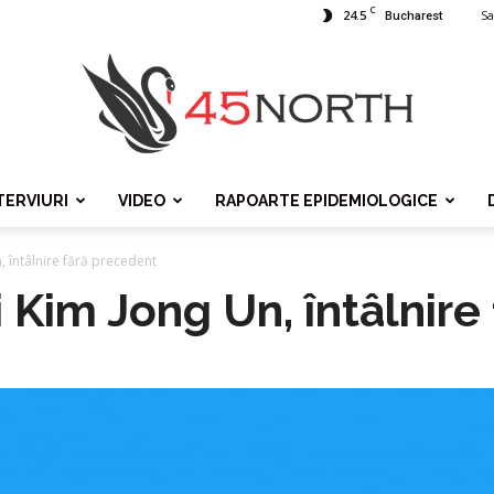
C
24.5
Sa
Bucharest
TERVIURI
VIDEO
RAPOARTE EPIDEMIOLOGICE
45north
, întâlnire fără precedent
i Kim Jong Un, întâlnir