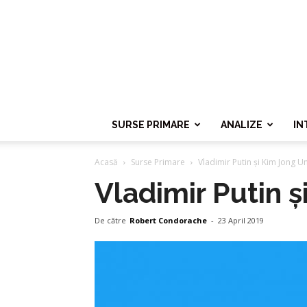
SURSE PRIMARE
ANALIZE
IN
Acasă
Surse Primare
Vladimir Putin și Kim Jong Un
Vladimir Putin ș
De către
Robert Condorache
-
23 April 2019