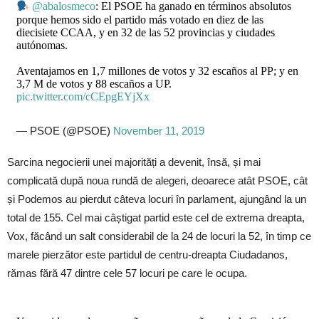
@abalosmeco
: El PSOE ha ganado en términos absolutos
porque hemos sido el partido más votado en diez de las
diecisiete CCAA, y en 32 de las 52 provincias y ciudades
autónomas.
Aventajamos en 1,7 millones de votos y 32 escaños al PP; y en
3,7 M de votos y 88 escaños a UP.
pic.twitter.com/cCEpgEYjXx
— PSOE (@PSOE)
November 11, 2019
Sarcina negocierii unei majorități a devenit, însă, și mai
complicată după noua rundă de alegeri, deoarece atât PSOE, cât
și Podemos au pierdut câteva locuri în parlament, ajungând la un
total de 155. Cel mai câștigat partid este cel de extrema dreapta,
Vox, făcând un salt considerabil de la 24 de locuri la 52, în timp ce
marele pierzător este partidul de centru-dreapta Ciudadanos,
rămas fără 47 dintre cele 57 locuri pe care le ocupa.