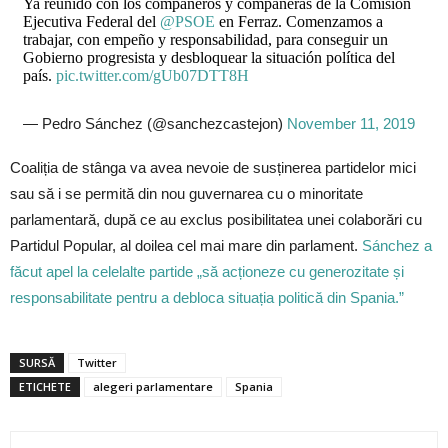
Ya reunido con los compañeros y compañeras de la Comisión
Ejecutiva Federal del
@PSOE
en Ferraz. Comenzamos a
trabajar, con empeño y responsabilidad, para conseguir un
Gobierno progresista y desbloquear la situación política del
país.
pic.twitter.com/gUb07DTT8H
— Pedro Sánchez (@sanchezcastejon)
November 11, 2019
Coaliția de stânga va avea nevoie de susținerea partidelor mici
sau să i se permită din nou guvernarea cu o minoritate
parlamentară, după ce au exclus posibilitatea unei colaborări cu
Partidul Popular, al doilea cel mai mare din parlament.
Sánchez a
făcut apel la celelalte partide „să acționeze cu generozitate și
responsabilitate pentru a debloca situația politică din Spania.”
SURSĂ
Twitter
ETICHETE
alegeri parlamentare
Spania