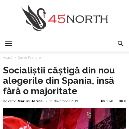
45north
Acasă
Surse Primare
Socialiștii câștigă din nou
alegerile din Spania, însă
fără o majoritate
De către
Marius Udrescu
-
11 November 2019
1320
0