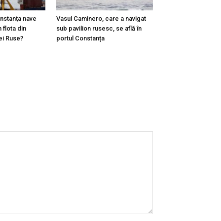
onstanța nave
Vasul Caminero, care a navigat
 flota din
sub pavilion rusesc, se află în
ei Ruse?
portul Constanța