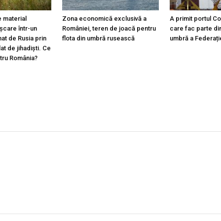
 material
Zona economică exclusivă a
A primit portul C
ișcare într-un
României, teren de joacă pentru
care fac parte din
at de Rusia prin
flota din umbră rusească
umbră a Federați
lat de jihadiști. Ce
ntru România?