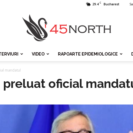
C
29.4
Sa
Bucharest
TERVIURI
VIDEO
RAPOARTE EPIDEMIOLOGICE
45north
cial mandatul
 preluat oficial mandat