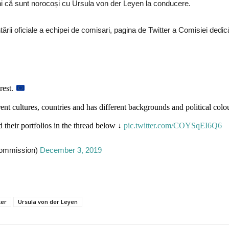
eni că sunt norocoși cu Ursula von der Leyen la conducere.
rii oficiale a echipei de comisari, pagina de Twitter a Comisiei dedicâ
rest.
nt cultures, countries and has different backgrounds and political colo
their portfolios in the thread below ↓
pic.twitter.com/COYSqEI6Q6
mmission)
December 3, 2019
ker
Ursula von der Leyen