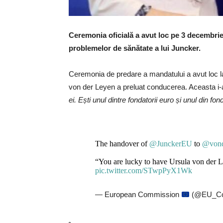
Ceremonia oficială a avut loc pe 3 decembrie
problemelor de sănătate a lui Juncker.
Ceremonia de predare a mandatului a avut loc la 
von der Leyen a preluat conducerea. Aceasta i-a
ei. Ești unul dintre fondatorii euro și unul din fon
The handover of
@JunckerEU
to
@vond
“You are lucky to have Ursula von der L
pic.twitter.com/STwpPyX1Wk
— European Commission
(@EU_Co