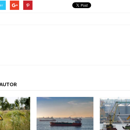
er
I AUTOR