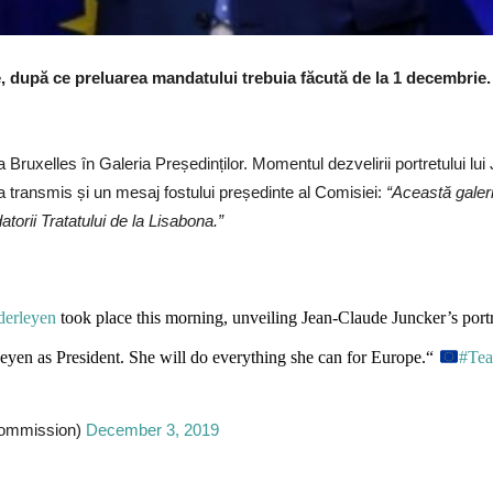
, după ce preluarea mandatului trebuia făcută de la 1 decembrie
Bruxelles în Galeria Președinților. Momentul dezvelirii portretului lui
 transmis și un mesaj fostului președinte al Comisiei:
“Această galeri
datorii Tratatului de la Lisabona.”
erleyen
took place this morning, unveiling Jean-Claude Juncker’s portra
eyen as President. She will do everything she can for Europe.“
#Te
mmission)
December 3, 2019