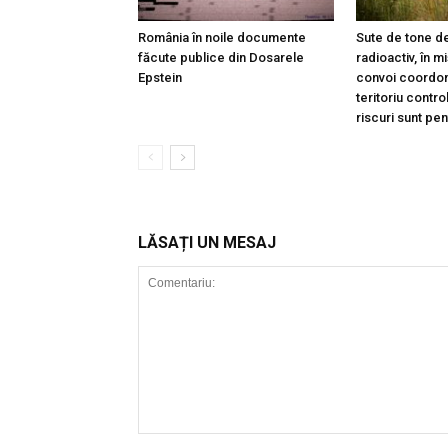
România în noile documente
Sute de tone de
făcute publice din Dosarele
radioactiv, în m
Epstein
convoi coordon
teritoriu contro
riscuri sunt pe
LĂSAȚI UN MESAJ