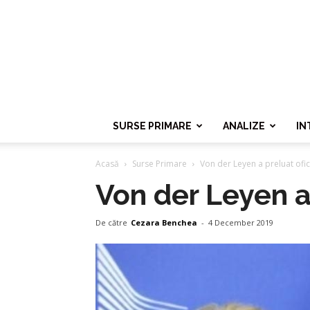
SURSE PRIMARE
ANALIZE
IN
Acasă
Surse Primare
Von der Leyen a preluat ofi
Von der Leyen a
De către
Cezara Benchea
-
4 December 2019