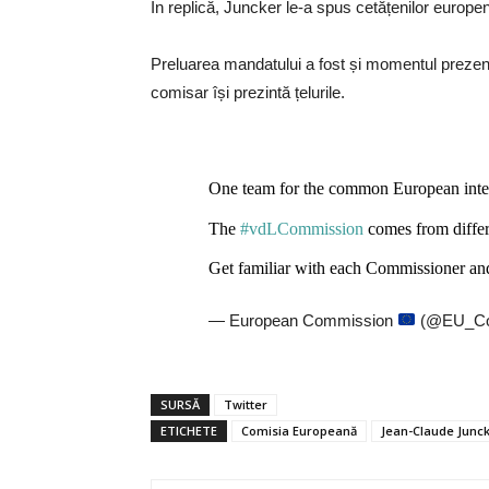
În replică, Juncker le-a spus cetățenilor europ
Preluarea mandatului a fost și momentul prezentă
comisar își prezintă țelurile.
One team for the common European inte
The
#vdLCommission
comes from differe
Get familiar with each Commissioner and 
— European Commission
(@EU_Co
SURSĂ
Twitter
ETICHETE
Comisia Europeană
Jean-Claude Junc