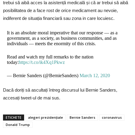
trebui să aibă acces la asistență medicală și că ar trebui să aibă
posibilitatea de a face rost de orice medicament au nevoie,
indiferent de situația financiară sau zona in care locuiesc.
It is an absolute moral imperative that our response — as a
government, as a society, as business communities, and as
individuals — meets the enormity of this crisis.
Read and watch my full remarks to the nation
today:
https://t.co/ik4Xq1Pkwz
— Bernie Sanders (@BernieSanders)
March 12, 2020
Dacă doriți să ascultați întreg discursul lui Bernie Sanders,
accesați tweet-ul de mai sus.
ETICHETE
alegeri prezidențiale
Bernie Sanders
coronavirus
Donald Trump