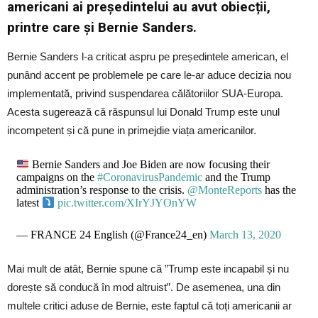
americani ai președintelui au avut obiecții,
printre care și Bernie Sanders.
Bernie Sanders l-a criticat aspru pe președintele american, el
punând accent pe problemele pe care le-ar aduce decizia nou
implementată, privind suspendarea călătoriilor SUA-Europa.
Acesta sugerează că răspunsul lui Donald Trump este unul
incompetent și că pune in primejdie viața americanilor.
Bernie Sanders and Joe Biden are now focusing their
campaigns on the
#CoronavirusPandemic
and the Trump
administration’s response to the crisis.
@MonteReports
has the
latest
pic.twitter.com/XIrYJYOnYW
— FRANCE 24 English (@France24_en)
March 13, 2020
Mai mult de atât, Bernie spune că ”Trump este incapabil și nu
dorește să conducă în mod altruist”. De asemenea, una din
multele critici aduse de Bernie, este faptul că toți americanii ar