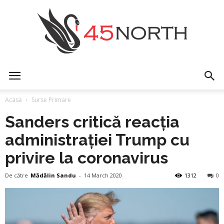
45north
Acasă
Surse Primare
Sanders critică reacția
administrației Trump cu
privire la coronavirus
De către
Mădălin Sandu
-
14 March 2020
1312
0